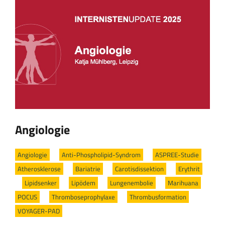
Angiologie
Angiologie
/
Anti-Phospholipid-Syndrom
/
ASPREE-Studie
/
Atherosklerose
/
Bariatrie
/
Carotisdissektion
/
Erythrit
/
Lipidsenker
/
Lipödem
/
Lungenembolie
/
Marihuana
/
POCUS
/
Thromboseprophylaxe
/
Thrombusformation
/
VOYAGER-PAD