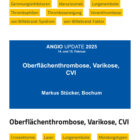
Gerinnungsinhibitoren
/
Idarucizu­mab
/
Lungenembolie
/
Thrombophilien
/
Thromboseneigung
/
Venenthrombose
/
von Willebrand-Syndrom
/
von-Willebrand-Faktor
Oberflächenthrombose, Varikose, CVI
Crossektomie
/
Laser
/
Lungenembolie
/
Mündungstypen