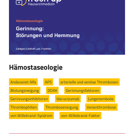
Hämostaseologie
Andexanet Alfa
/
APS
/
arterielle und venöse Thrombosen
/
Blutungsneigung
/
DOAK
/
Gerinnungsfaktoren
/
Gerinnungsinhibitoren
/
Idarucizu­mab
/
Lungenembolie
/
Thrombophilien
/
Thromboseneigung
/
Venenthrombose
/
von Willebrand-Syndrom
/
von-Willebrand-Faktor