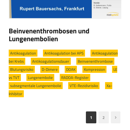
Beinvenenthrombosen und
Lungenembolien
Antikoagulation
/
Antikoagulation bei APS
/
Antikoagulation
bei Krebs
/
Antikoagulationsdauer
/
Beinvenenthrombose
/
Blutungsrisiko
/
D-Dimere
/
DOAK
/
Kompression
/
LE
vs TVT
/
Lungenembolie
/
RADOA-Register
/
subsegmentale Lungenembolie
/
VTE-Rezidivrisiko
/
Xa-
Inhibitor
1
2