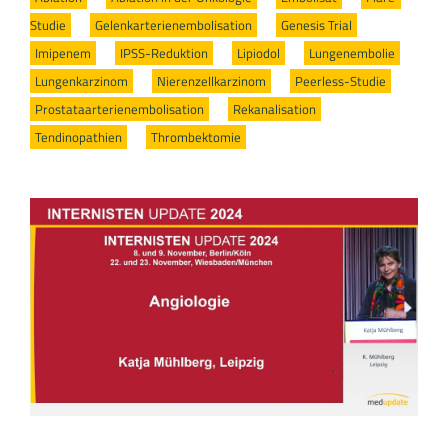
Studie
/
Gelenkarterienembolisation
/
Genesis Trial
/
Imipenem
/
IPSS-Reduktion
/
Lipiodol
/
Lungenembolie
/
Lungenkarzinom
/
Nierenzellkarzinom
/
Peerless-Studie
/
Prostataarterienembolisation
/
Rekanalisation
/
Tendinopathien
/
Thrombektomie