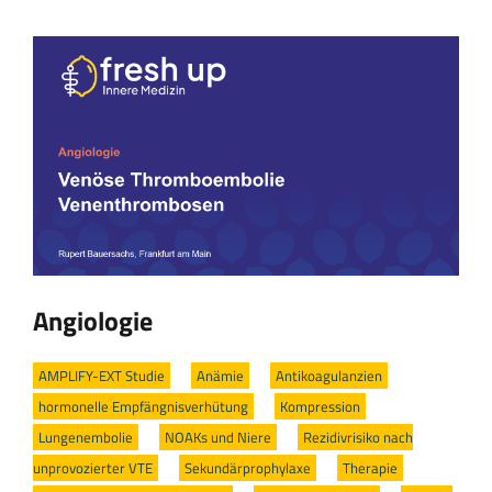
Angiologie
AMPLIFY-EXT Studie
/
Anämie
/
Antikoagulanzien
/
hormonelle Empfängnisverhütung
/
Kompression
/
Lungenembolie
/
NOAKs und Niere
/
Rezidivrisiko nach
unprovozierter VTE
/
Sekundärprophylaxe
/
Therapie
/