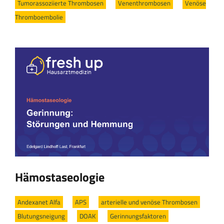
Tumorassoziierte Thrombosen
/
Venenthrombosen
/
Venöse
Thromboembolie
Hämostaseologie
Andexanet Alfa
/
APS
/
arterielle und venöse Thrombosen
/
Blutungsneigung
/
DOAK
/
Gerinnungsfaktoren
/