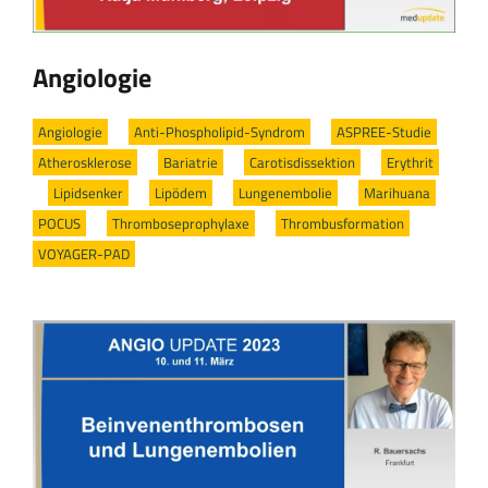
Angiologie
Angiologie
/
Anti-Phospholipid-Syndrom
/
ASPREE-Studie
/
Atherosklerose
/
Bariatrie
/
Carotisdissektion
/
Erythrit
/
Lipidsenker
/
Lipödem
/
Lungenembolie
/
Marihuana
/
POCUS
/
Thromboseprophylaxe
/
Thrombusformation
/
VOYAGER-PAD