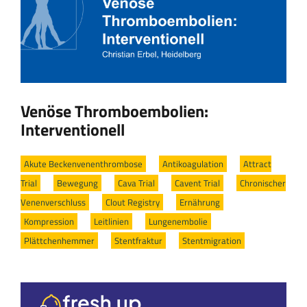
Venöse Thromboembolien:
Interventionell
Akute Beckenvenenthrombose
/
Antikoagulation
/
Attract
Trial
/
Bewegung
/
Cava Trial
/
Cavent Trial
/
Chronischer
Venenverschluss
/
Clout Registry
/
Ernährung
/
Kompression
/
Leitlinien
/
Lungenembolie
/
Plättchenhemmer
/
Stentfraktur
/
Stentmigration