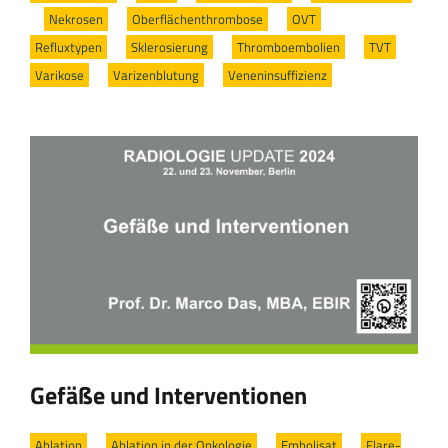
/
Nekrosen
/
Oberflächenthrombose
/
OVT
/
Refluxtypen
/
Sklerosierung
/
Thromboembolien
/
TVT
/
Varikose
/
Varizenblutung
/
Veneninsuffizienz
Gefäße und Interventionen
Ablation
/
Ablation in der Onkologie
/
Embolisat
/
Flare-