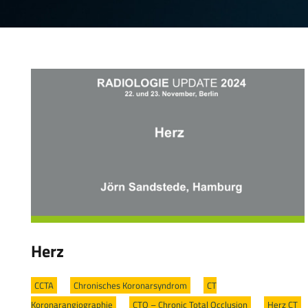
Herz
CCTA
/
Chronisches Koronarsyndrom
/
CT
Koronarangiographie
/
CTO – Chronic Total Occlusion
/
Herz CT