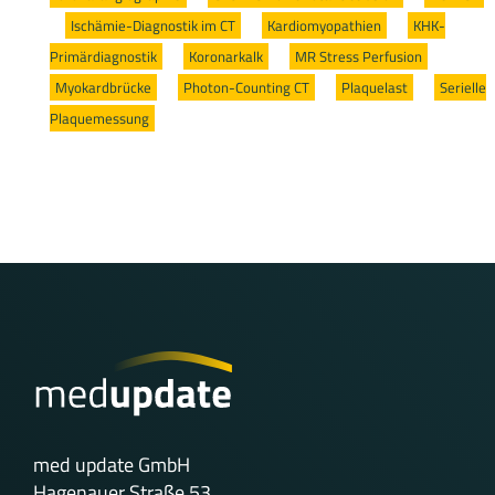
/
Ischämie-Diagnostik im CT
/
Kardiomyopathien
/
KHK-
Primärdiagnostik
/
Koronarkalk
/
MR Stress Perfusion
/
Myokardbrücke
/
Photon-Counting CT
/
Plaquelast
/
Serielle
Plaquemessung
med update GmbH
Hagenauer Straße 53