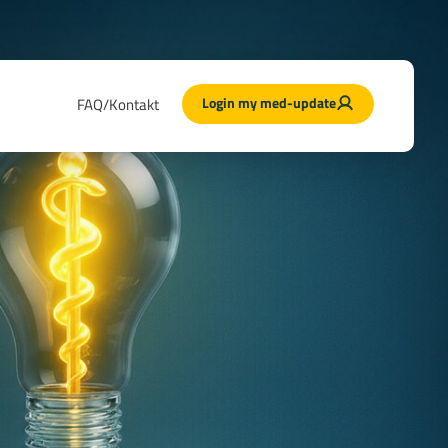
Login my med-update
FAQ/Kontakt