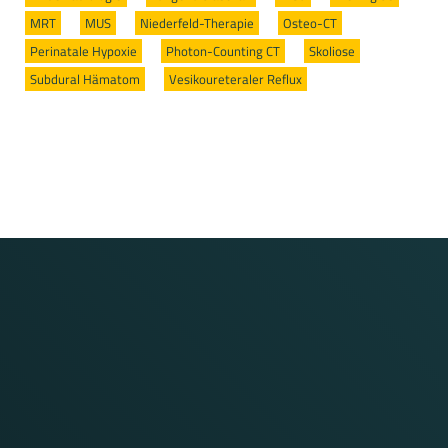
MRT
/
MUS
/
Niederfeld-Therapie
/
Osteo-CT
/
Perinatale Hypoxie
/
Photon-Counting CT
/
Skoliose
/
Subdural Hämatom
/
Vesikoureteraler Reflux