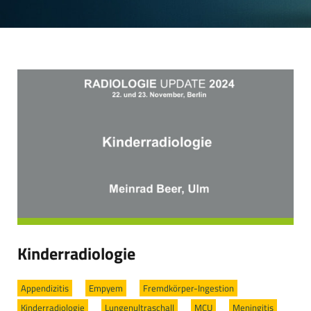
Kinderradiologie
Appendizitis
/
Empyem
/
Fremdkörper-Ingestion
/
Kinderradiologie
/
Lungenultraschall
/
MCU
/
Meningitis
/