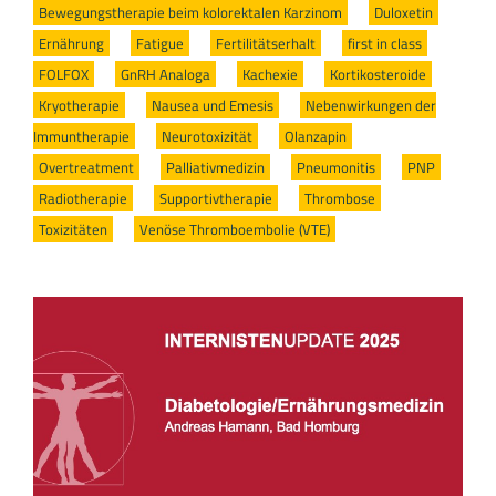
Bewegungstherapie beim kolorektalen Karzinom
/
Duloxetin
/
Ernährung
/
Fatigue
/
Fertilitätserhalt
/
first in class
/
FOLFOX
/
GnRH Analoga
/
Kachexie
/
Kortikosteroide
/
Kryotherapie
/
Nausea und Emesis
/
Nebenwirkungen der
Immuntherapie
/
Neurotoxizität
/
Olanzapin
/
Overtreatment
/
Palliativmedizin
/
Pneumonitis
/
PNP
/
Radiotherapie
/
Supportivtherapie
/
Thrombose
/
Toxizitäten
/
Venöse Thromboembolie (VTE)