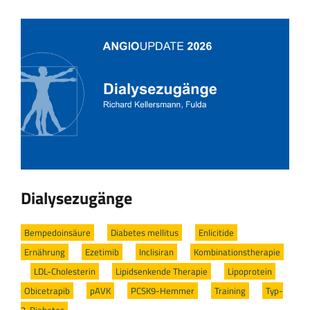
Dialysezugänge
Bempedoinsäure
/
Diabetes mellitus
/
Enlicitide
/
Ernährung
/
Ezetimib
/
Inclisiran
/
Kombinationstherapie
/
LDL-Cholesterin
/
Lipidsenkende Therapie
/
Lipoprotein
/
Obicetrapib
/
pAVK
/
PCSK9-Hemmer
/
Training
/
Typ-
2-Diabetes