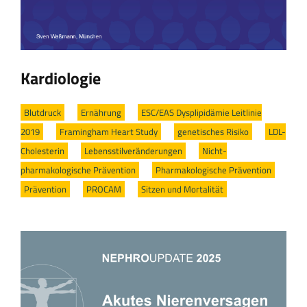
Kardiologie
Blutdruck
/
Ernährung
/
ESC/EAS Dysplipidämie Leitlinie
2019
/
Framingham Heart Study
/
genetisches Risiko
/
LDL-
Cholesterin
/
Lebensstilveränderungen
/
Nicht-
pharmakologische Prävention
/
Pharmakologische Prävention
/
Prävention
/
PROCAM
/
Sitzen und Mortalität