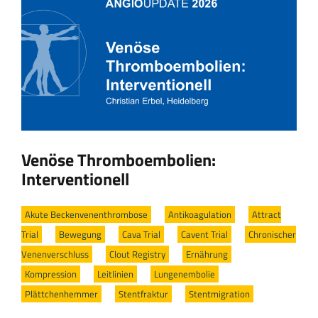
Venöse Thromboembolien:
Interventionell
Akute Beckenvenenthrombose
/
Antikoagulation
/
Attract
Trial
/
Bewegung
/
Cava Trial
/
Cavent Trial
/
Chronischer
Venenverschluss
/
Clout Registry
/
Ernährung
/
Kompression
/
Leitlinien
/
Lungenembolie
/
Plättchenhemmer
/
Stentfraktur
/
Stentmigration