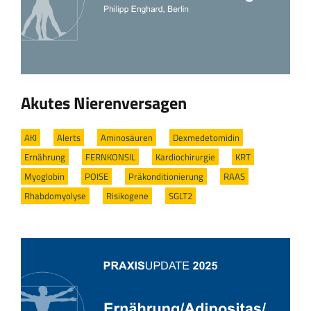
Akutes Nierenversagen
AKI
/
Alerts
/
Aminosäuren
/
Dexmedetomidin
/
Ernährung
/
FERNKONSIL
/
Kardiochirurgie
/
KRT
/
Myoglobin
/
POISE
/
Präkonditionierung
/
RAAS
/
Rhabdomyolyse
/
Risikogene
/
SGLT2