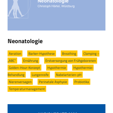
Neonatologie
Aeration
/
Barker-Hypothese
/
Breathing
/
Clamping –
„ABC“
/
Ernährung
/
Erstversorgung von Frühgeborenen
/
Golden-Hour-Konzept
/
Hypothermie
/
Hypothermie-
Behandlung
/
Lungenreife
/
Nabelarterien-pH
/
Nierenversagen
/
Perinatale Asphyxie
/
Probiotika
/
Temperaturmanagement