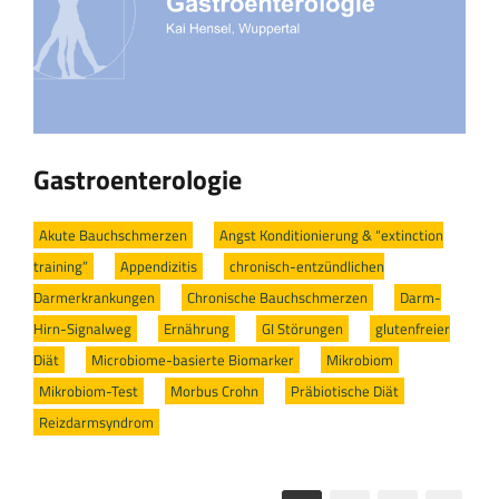
Gastroenterologie
Akute Bauchschmerzen
/
Angst Konditionierung & “extinction
training”
/
Appendizitis
/
chronisch-entzündlichen
Darmerkrankungen
/
Chronische Bauchschmerzen
/
Darm-
Hirn-Signalweg
/
Ernährung
/
GI Störungen
/
glutenfreier
Diät
/
Microbiome-basierte Biomarker
/
Mikrobiom
/
Mikrobiom-Test
/
Morbus Crohn
/
Präbiotische Diät
/
Reizdarmsyndrom