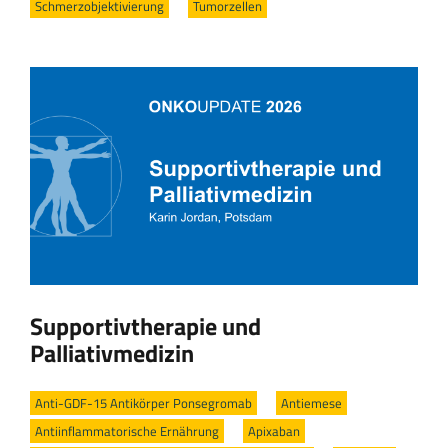
Schmerzobjektivierung
/
Tumorzellen
Supportivtherapie und
Palliativmedizin
Anti-GDF-15 Antikörper Ponsegromab
/
Antiemese
/
Antiinflammatorische Ernährung
/
Apixaban
/