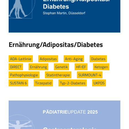
Ernährung/Adipositas/Diabetes
ADA-Leitlinie
/
Adipositas
/
Anti-Aging
/
Diabetes
/
DiRECT
/
Ernährung
/
Genetik
/
HFrEF
/
Ketogen
/
Pathophysiologie
/
Statintherapie
/
SURMOUNT-4
/
SUSTAIN 6
/
Tirzepatid
/
Typ-2-Diabetes
/
UKPDS