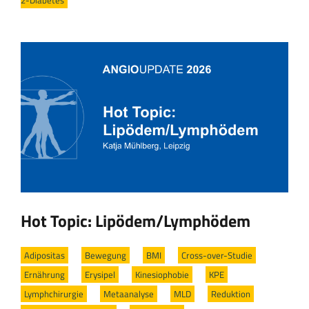
Hot Topic: Lipödem/Lymphödem
Adipositas
/
Bewegung
/
BMI
/
Cross-over-Studie
/
Ernährung
/
Erysipel
/
Kinesiophobie
/
KPE
/
Lymphchirurgie
/
Metaanalyse
/
MLD
/
Reduktion
/