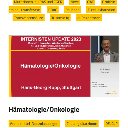
/
Mutationen in KRAS und EGFR
/
Noxe
/
OAT
/
Ornithin-
amino- transferase
/
PDAC
/
Rauchen
/
T-cell exhaustion
/
Transvaccensäure
/
Trisomie1q
/
α-Rezeptoren
Hämatologie/Onkologie
Arzneimittel-Neuzulassungen
/
Cholangiokarzinom
/
DELCaP-