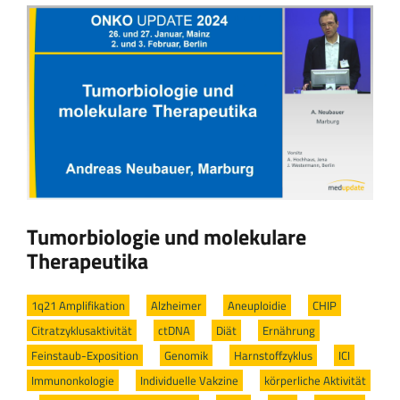
Tumorbiologie und molekulare
Therapeutika
1q21 Amplifikation
/
Alzheimer
/
Aneuploidie
/
CHIP
/
Citratzyklusaktivität
/
ctDNA
/
Diät
/
Ernährung
/
Feinstaub-Exposition
/
Genomik
/
Harnstoffzyklus
/
ICI
/
Immunonkologie
/
Individuelle Vakzine
/
körperliche Aktivität