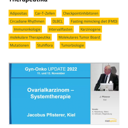
Adipositas
/
Car-T-Zellen
/
Checkpointinhibitoren
/
Circadiane Rhythmen
/
DLBCL
/
Fasting mimicking diet (FMD)
/
Immunonkologie
/
Intervallfasten
/
Karzinogene
/
molekulare Therapeutika
/
Molekulares Tumor Board
/
Mutationen
/
Stuhlflora
/
Tumorbiologie