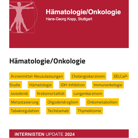
Hämatologie/Onkologie
Arzneimittel-Neuzulassungen
/
Cholangiokarzinom
/
DELCaP-
Studie
/
Hämatologie
/
IDH-Inhibition
/
Immunonkologie
/
Ivosidenib
/
Krebsmortalität
/
Lungenkarzinom
/
Metastasierung
/
Oligodendrogliom
/
Onkometaboliten
/
Tabakregulation
/
Teclistamab
/
Thymektomie