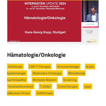
Hämatologie/Onkologie
Antikörper
/
CAR-T-Therapie
/
Immunonkologie
/
Krebs-
Epidemiologie
/
Molekulare Onkologie
/
Monoklonale
Gammopathie
/
Multiples Myelom
/
Screening
/
Sichelzellkrankheit
/
T-Zellen
/
Tumortherapie
/
vaso-
okklusiven Krisen
/
Zelltherapie