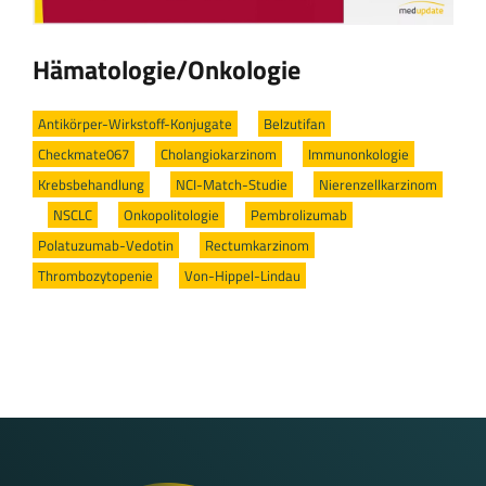
Hämatologie/Onkologie
Antikörper-Wirkstoff-Konjugate
/
Belzutifan
/
Checkmate067
/
Cholangiokarzinom
/
Immunonkologie
/
Krebsbehandlung
/
NCI-Match-Studie
/
Nierenzellkarzinom
/
NSCLC
/
Onkopolitologie
/
Pembrolizumab
/
Polatuzumab-Vedotin
/
Rectumkarzinom
/
Thrombozytopenie
/
Von-Hippel-Lindau