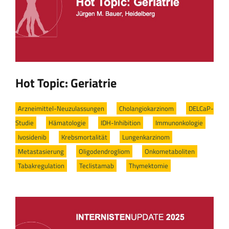
Hot Topic: Geriatrie
Arzneimittel-Neuzulassungen
/
Cholangiokarzinom
/
DELCaP-
Studie
/
Hämatologie
/
IDH-Inhibition
/
Immunonkologie
/
Ivosidenib
/
Krebsmortalität
/
Lungenkarzinom
/
Metastasierung
/
Oligodendrogliom
/
Onkometaboliten
/
Tabakregulation
/
Teclistamab
/
Thymektomie