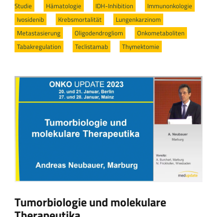
Studie
/
Hämatologie
/
IDH-Inhibition
/
Immunonkologie
/
Ivosidenib
/
Krebsmortalität
/
Lungenkarzinom
/
Metastasierung
/
Oligodendrogliom
/
Onkometaboliten
/
Tabakregulation
/
Teclistamab
/
Thymektomie
Tumorbiologie und molekulare
Therapeutika