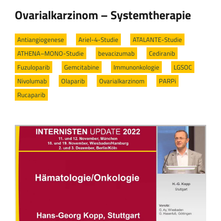
Ovarialkarzinom – Systemtherapie
Antiangiogenese
/
Ariel-4-Studie
/
ATALANTE-Studie
/
ATHENA–MONO-Studie
/
bevacizumab
/
Cediranib
/
Fuzuloparib
/
Gemcitabine
/
Immunonkologie
/
LGSOC
/
Nivolumab
/
Olaparib
/
Ovarialkarzinom
/
PARPi
/
Rucaparib