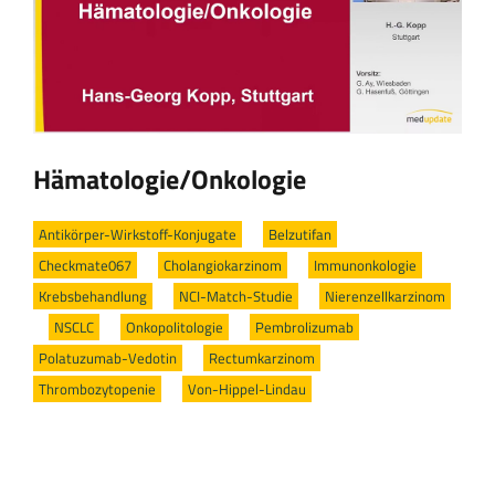
Hämatologie/Onkologie
Antikörper-Wirkstoff-Konjugate
/
Belzutifan
/
Checkmate067
/
Cholangiokarzinom
/
Immunonkologie
/
Krebsbehandlung
/
NCI-Match-Studie
/
Nierenzellkarzinom
/
NSCLC
/
Onkopolitologie
/
Pembrolizumab
/
Polatuzumab-Vedotin
/
Rectumkarzinom
/
Thrombozytopenie
/
Von-Hippel-Lindau