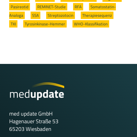
Pasireotid
/
REMINET-Studie
/
RFA
/
Somatostatin-
Analoga
/
SSA
/
Streptozotocin
/
Therapiesequenz
/
TKI
/
Tyrosinkinase-Hemmer
/
WHO-Klassifikation
med update GmbH
Hagenauer Straße 53
65203 Wiesbaden