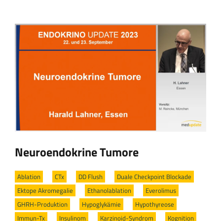
Neuroendokrine Tumore
Ablation
/
CTx
/
DD Flush
/
Duale Checkpoint Blockade
/
Ektope Akromegalie
/
Ethanolablation
/
Everolimus
/
GHRH-Produktion
/
Hypoglykämie
/
Hypothyreose
/
Immun-Tx
/
Insulinom
/
Karzinoid-Syndrom
/
Kognition
/