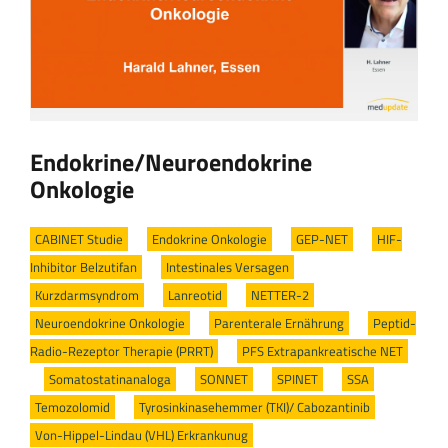
Endokrine/Neuroendokrine
Onkologie
CABINET Studie
/
Endokrine Onkologie
/
GEP-NET
/
HIF-
Inhibitor Belzutifan
/
Intestinales Versagen
/
Kurzdarmsyndrom
/
Lanreotid
/
NETTER-2
/
Neuroendokrine Onkologie
/
Parenterale Ernährung
/
Peptid-
Radio-Rezeptor Therapie (PRRT)
/
PFS Extrapankreatische NET
/
Somatostatinanaloga
/
SONNET
/
SPINET
/
SSA
/
Temozolomid
/
Tyrosinkinasehemmer (TKI)/ Cabozantinib
/
Von-Hippel-Lindau (VHL) Erkrankunug