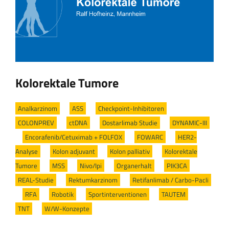
Kolorektale Tumore
Analkarzinom
/
ASS
/
Checkpoint-Inhibitoren
/
COLONPREV
/
ctDNA
/
Dostarlimab Studie
/
DYNAMIC-III
/
Encorafenib/Cetuximab + FOLFOX
/
FOWARC
/
HER2-
Analyse
/
Kolon adjuvant
/
Kolon palliativ
/
Kolorektale
Tumore
/
MSS
/
Nivo/Ipi
/
Organerhalt
/
PIK3CA
/
REAL-Studie
/
Rektumkarzinom
/
Retifanlimab / Carbo-Pacli
/
RFA
/
Robotik
/
Sportinterventionen
/
TAUTEM
/
TNT
/
W/W-Konzepte