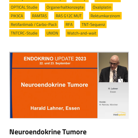
OPTICAL Studie
/
Organerhaltkonzepte
/
Oxaliplatin
/
PIK3CA
/
RAMTAS
/
RAS G12C MUT
/
Rektumkarzinom
/
Retifanlimab / Carbo-Pacli
/
RFA
/
TNT-Sequenz
/
TNTCRC-Studie
/
UNION
/
Watch-and-wait
Neuroendokrine Tumore