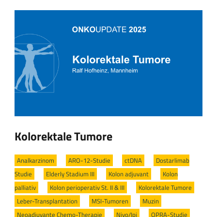
Kolorektale Tumore
Analkarzinom
/
ARO-12-Studie
/
ctDNA
/
Dostarlimab
Studie
/
Elderly Stadium III
/
Kolon adjuvant
/
Kolon
palliativ
/
Kolon perioperativ St. II & III
/
Kolorektale Tumore
/
Leber-Transplantation
/
MSI-Tumoren
/
Muzin
/
Neoadjuvante Chemo-Therapie
/
Nivo/Ipi
/
OPRA-Studie
/