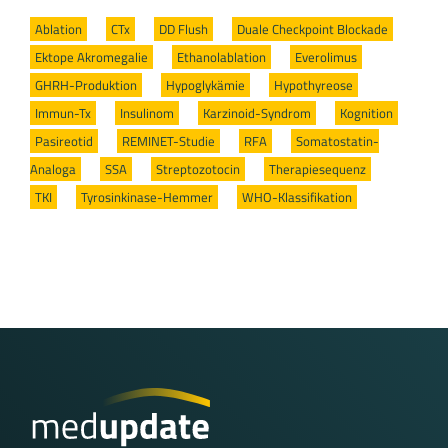
Ablation
/
CTx
/
DD Flush
/
Duale Checkpoint Blockade
/
Ektope Akromegalie
/
Ethanolablation
/
Everolimus
/
GHRH-Produktion
/
Hypoglykämie
/
Hypothyreose
/
Immun-Tx
/
Insulinom
/
Karzinoid-Syndrom
/
Kognition
/
Pasireotid
/
REMINET-Studie
/
RFA
/
Somatostatin-
Analoga
/
SSA
/
Streptozotocin
/
Therapiesequenz
/
TKI
/
Tyrosinkinase-Hemmer
/
WHO-Klassifikation