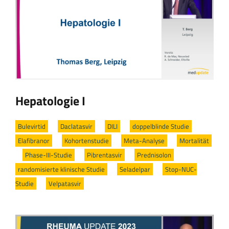
Hepatologie I
Bulevirtid
/
Daclatasvir
/
DILI
/
doppelblinde Studie
/
Elafibranor
/
Kohortenstudie
/
Meta-Analyse
/
Mortalität
/
Phase-III-Studie
/
Pibrentasvir
/
Prednisolon
/
randomisierte klinische Studie
/
Seladelpar
/
Stop-NUC-
Studie
/
Velpatasvir