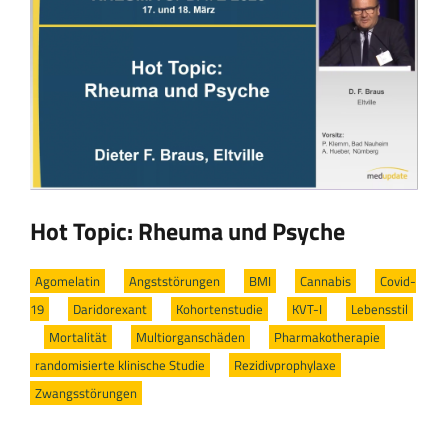
Hot Topic: Rheuma und Psyche
Agomelatin
/
Angststörungen
/
BMI
/
Cannabis
/
Covid-
19
/
Daridorexant
/
Kohortenstudie
/
KVT-I
/
Lebensstil
/
Mortalität
/
Multiorganschäden
/
Pharmakotherapie
/
randomisierte klinische Studie
/
Rezidivprophylaxe
/
Zwangsstörungen