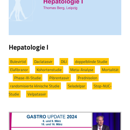
Hepatologie I
Bulevirtid
/
Daclatasvir
/
DILI
/
doppelblinde Studie
/
Elafibranor
/
Kohortenstudie
/
Meta-Analyse
/
Mortalität
/
Phase-III-Studie
/
Pibrentasvir
/
Prednisolon
/
randomisierte klinische Studie
/
Seladelpar
/
Stop-NUC-
Studie
/
Velpatasvir