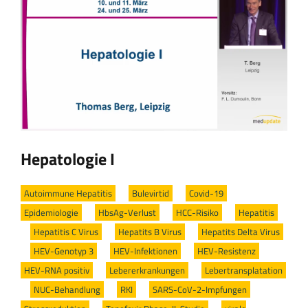
Hepatologie I
Autoimmune Hepatitis
/
Bulevirtid
/
Covid-19
/
Epidemiologie
/
HbsAg-Verlust
/
HCC-Risiko
/
Hepatitis
/
Hepatitis C Virus
/
Hepatits B Virus
/
Hepatits Delta Virus
/
HEV-Genotyp 3
/
HEV-Infektionen
/
HEV-Resistenz
/
HEV-RNA positiv
/
Lebererkrankungen
/
Lebertransplatation
/
NUC-Behandlung
/
RKI
/
SARS-CoV-2-Impfungen
/