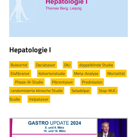
Hepatologie I
Bulevirtid
/
Daclatasvir
/
DILI
/
doppelblinde Studie
/
Elafibranor
/
Kohortenstudie
/
Meta-Analyse
/
Mortalität
/
Phase-III-Studie
/
Pibrentasvir
/
Prednisolon
/
randomisierte klinische Studie
/
Seladelpar
/
Stop-NUC-
Studie
/
Velpatasvir