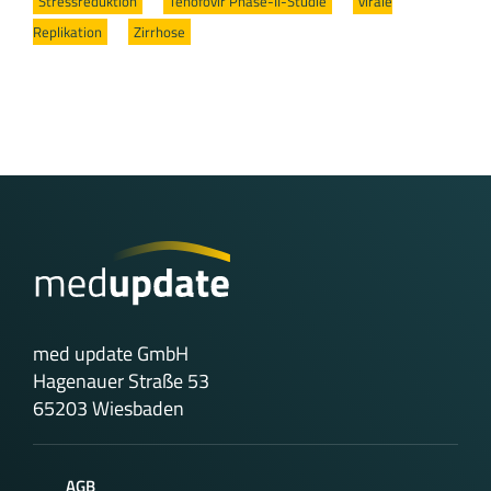
Stressreduktion
/
Tenofovir Phase-II-Studie
/
virale
Replikation
/
Zirrhose
med update GmbH
Hagenauer Straße 53
65203 Wiesbaden
AGB