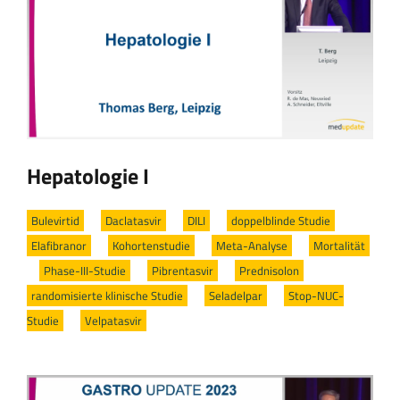
Hepatologie I
Bulevirtid
/
Daclatasvir
/
DILI
/
doppelblinde Studie
/
Elafibranor
/
Kohortenstudie
/
Meta-Analyse
/
Mortalität
/
Phase-III-Studie
/
Pibrentasvir
/
Prednisolon
/
randomisierte klinische Studie
/
Seladelpar
/
Stop-NUC-
Studie
/
Velpatasvir