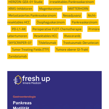
HERIZON-GEA-01 Studie
/
irresektables Pankreaskarzinom
/
KRAS-Inhibitoren
/
Magenkarzinom
/
MATTERHORN
/
Metastasiertes Pankreaskarzinom
/
Neoadjuvanz
/
Nicht-
resektables HCC
/
Ösophaguskarzinom
/
Pankreaskarzinom
/
PD-L1-AK
/
Perioperative FLOT-Chemotherapie
/
Primäre
Lebertumoren
/
Resektables HCC
/
Rivoceranib
/
SKYSCRAPER-07
/
Tilslelizumab
/
Trastuzumab-Deruxtecan
/
Tumor Treating Fields (TTF)
/
Tumore oberer GI-Trakt
/
Zanidatamab