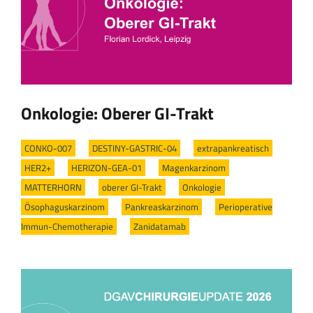
Onkologie: Oberer GI-Trakt
CONKO-007
/
DESTINY-GASTRIC-04
/
extrapankreatisch
/
HER2+
/
HERIZON-GEA-01
/
Magenkarzinom
/
MATTERHORN
/
oberer GI-Trakt
/
Onkologie
/
Ösophaguskarzinom
/
Pankreaskarzinom
/
Perioperative
Immun-Chemotherapie
/
Zanidatamab