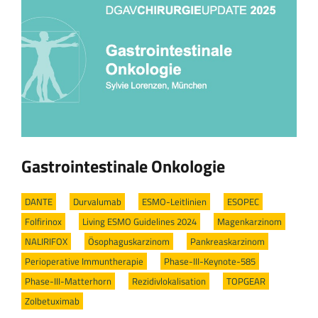
Gastrointestinale Onkologie
DANTE
/
Durvalumab
/
ESMO-Leitlinien
/
ESOPEC
/
Folfirinox
/
Living ESMO Guidelines 2024
/
Magenkarzinom
/
NALIRIFOX
/
Ösophaguskarzinom
/
Pankreaskarzinom
/
Perioperative Immuntherapie
/
Phase-III-Keynote-585
/
Phase-III-Matterhorn
/
Rezidivlokalisation
/
TOPGEAR
/
Zolbetuximab