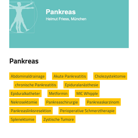
Pankreas
Abdominaldrainage
/
Akute Pankreatitis
/
Cholezystektomie
/
chronische Pankreatitis
/
Epiduralanästhesie
/
Epiduralkatheter
/
Metformin
/
MIC Whipple
/
Nekrosektomie
/
Pankreaschirurgie
/
Pankreaskarzinom
/
Pankreaslinksresektion
/
Perioperative Schmerztherapie
/
Splenektomie
/
Zystische Tumore