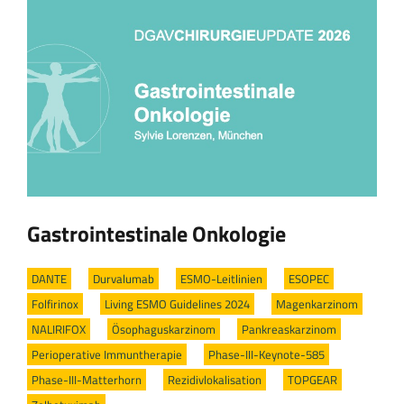
Gastrointestinale Onkologie
DANTE
/
Durvalumab
/
ESMO-Leitlinien
/
ESOPEC
/
Folfirinox
/
Living ESMO Guidelines 2024
/
Magenkarzinom
/
NALIRIFOX
/
Ösophaguskarzinom
/
Pankreaskarzinom
/
Perioperative Immuntherapie
/
Phase-III-Keynote-585
/
Phase-III-Matterhorn
/
Rezidivlokalisation
/
TOPGEAR
/