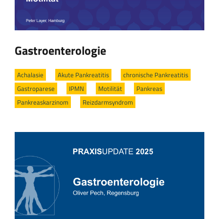
Gastroenterologie
Achalasie
/
Akute Pankreatitis
/
chronische Pankreatitis
/
Gastroparese
/
IPMN
/
Motilität
/
Pankreas
/
Pankreaskarzinom
/
Reizdarmsyndrom