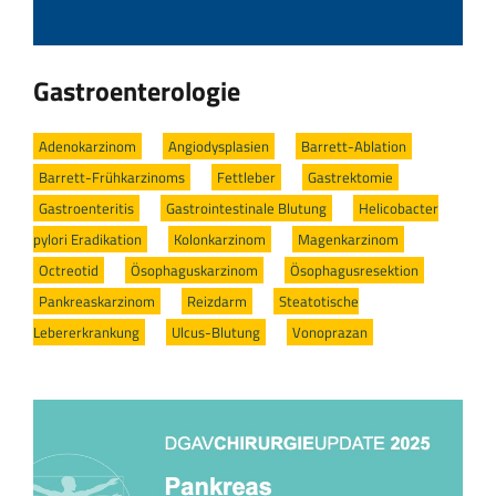
Gastroenterologie
Adenokarzinom
/
Angiodysplasien
/
Barrett-Ablation
/
Barrett-Frühkarzinoms
/
Fettleber
/
Gastrektomie
/
Gastroenteritis
/
Gastrointestinale Blutung
/
Helicobacter
pylori Eradikation
/
Kolonkarzinom
/
Magenkarzinom
/
Octreotid
/
Ösophaguskarzinom
/
Ösophagusresektion
/
Pankreaskarzinom
/
Reizdarm
/
Steatotische
Lebererkrankung
/
Ulcus-Blutung
/
Vonoprazan