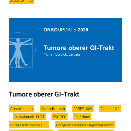
Zolbetuximab
Tumore oberer GI-Trakt
Atezolizumab
/
Camrelizumab
/
CARES-009
/
Claudin18.2
/
Durvalumab-FLOT
/
ESOPEC
/
Folfirinox
/
Fortgeschrittenes HCC
/
Fortgeschrittenes Magenkarzinom
/