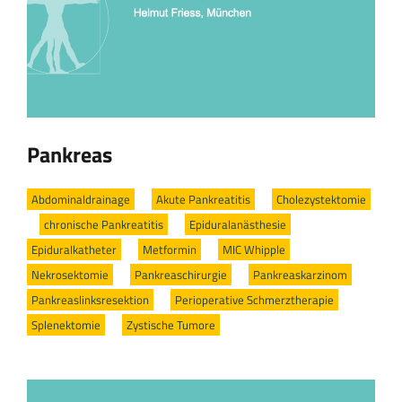
Pankreas
Abdominaldrainage
/
Akute Pankreatitis
/
Cholezystektomie
/
chronische Pankreatitis
/
Epiduralanästhesie
/
Epiduralkatheter
/
Metformin
/
MIC Whipple
/
Nekrosektomie
/
Pankreaschirurgie
/
Pankreaskarzinom
/
Pankreaslinksresektion
/
Perioperative Schmerztherapie
/
Splenektomie
/
Zystische Tumore