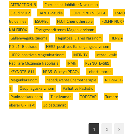
ATTRACTION-5
/
Checkpoint-Inhibitor Nivolumab
/
Claudin18.2
/
DANTE-Studie
/
EORTC1707 VESTIGE
/
ESMO
Guidelines
/
ESOPEC
/
FLOT Chemotherapie
/
FOLFIRINOX /
NALIRIFOX
/
Fortgeschrittenes Magenkarzinom
/
Gallenwegskarzinome
/
Hepatozelluläres Karzinom
/
HER2 +
PD-L1- Blockade
/
HER2-positives Gallengangskarzinom
/
HER2-positives Magenkarzinom
/
INFINITY
/
Intraduktale
Papilläre Muzinöse Neoplasie
/
IPMN
/
KEYNOTE-585
/
KEYNOTE-811
/
KRAS-Wildtyp PDACs
/
Lebertumoren
/
Magenkarzinom
/
neoadjuvante Chemotherapie
/
NORPACT-
1
/
Ösophaguskarzinom
/
Palliative Radiatio
/
Pankreaskarzinom
/
Tislelizumab
/
TOPGEAR
/
Tumore
oberer GI-Trakt
/
Zolbetuximab
1
2