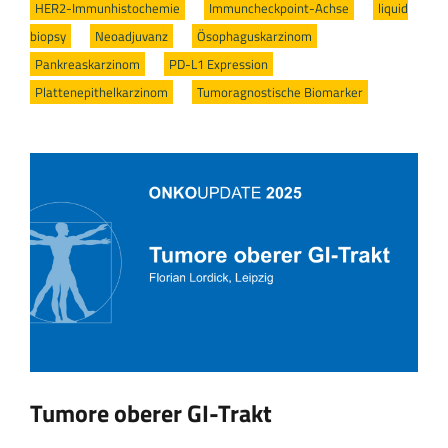
HER2-Immunhistochemie
/
Immuncheckpoint-Achse
/
liquid
biopsy
/
Neoadjuvanz
/
Ösophaguskarzinom
/
Pankreaskarzinom
/
PD-L1 Expression
/
Plattenepithelkarzinom
/
Tumoragnostische Biomarker
Tumore oberer GI-Trakt