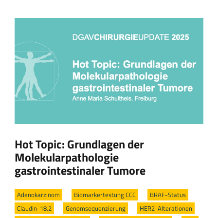
Hot Topic: Grundlagen der
Molekularpathologie
gastrointestinaler Tumore
Adenokarzinom
/
Biomarkertestung CCC
/
BRAF-Status
/
Claudin-18.2
/
Genomsequenzierung
/
HER2-Alterationen
/