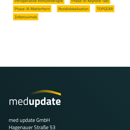
Perioperative Immuntherapie
/
Phase-III-Keynote-585
/
Phase-III-Matterhorn
/
Rezidivlokalisation
/
TOPGEAR
/
Zolbetuximab
med update GmbH
Hagenauer Straße 53