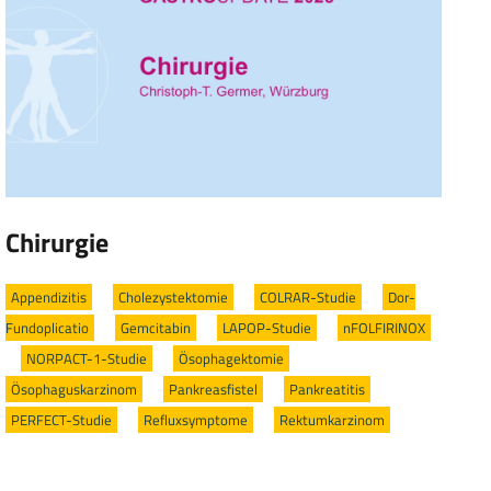
Chirurgie
Appendizitis
/
Cholezystektomie
/
COLRAR-Studie
/
Dor-
Fundoplicatio
/
Gemcitabin
/
LAPOP-Studie
/
nFOLFIRINOX
/
NORPACT-1-Studie
/
Ösophagektomie
/
Ösophaguskarzinom
/
Pankreasfistel
/
Pankreatitis
/
PERFECT-Studie
/
Refluxsymptome
/
Rektumkarzinom