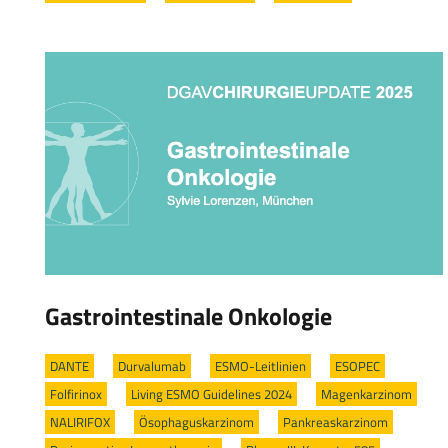
Gastrointestinale Onkologie
DANTE
/
Durvalumab
/
ESMO-Leitlinien
/
ESOPEC
/
Folfirinox
/
Living ESMO Guidelines 2024
/
Magenkarzinom
/
NALIRIFOX
/
Ösophaguskarzinom
/
Pankreaskarzinom
/