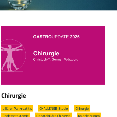
Chirurgie
biliärer Pankreatitis
/
CHALLENGE-Studie
/
Chirurgie
/
Cholezystektomie
/
Hepatobiliäre Chirurgie
/
Kolonkarzinom
/