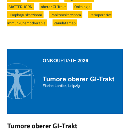
MATTERHORN
/
oberer GI-Trakt
/
Onkologie
/
Ösophaguskarzinom
/
Pankreaskarzinom
/
Perioperative
Immun-Chemotherapie
/
Zanidatamab
Tumore oberer GI-Trakt