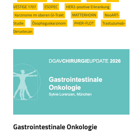
VESTIGE 1707
/
ESOPEC
/
HER2-positive Erkrankung
/
Karzinome im oberen GI-Trakt
/
MATTERHORN
/
NeoART-
Studie
/
Ösophaguskarzinom
/
PHER-FLOT
/
Trastuzumab-
Deruxtecan
Gastrointestinale Onkologie