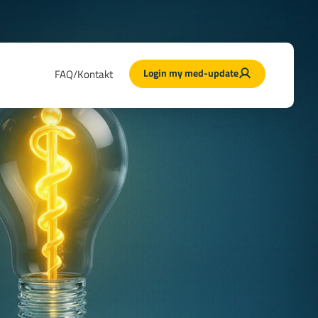
Login my med-update
FAQ/Kontakt