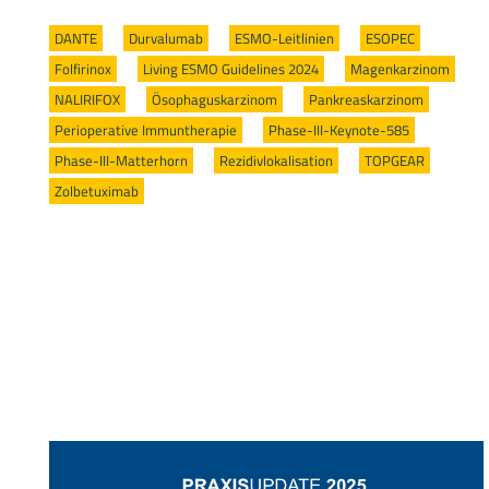
DANTE
/
Durvalumab
/
ESMO-Leitlinien
/
ESOPEC
/
Folfirinox
/
Living ESMO Guidelines 2024
/
Magenkarzinom
/
NALIRIFOX
/
Ösophaguskarzinom
/
Pankreaskarzinom
/
Perioperative Immuntherapie
/
Phase-III-Keynote-585
/
Phase-III-Matterhorn
/
Rezidivlokalisation
/
TOPGEAR
/
Zolbetuximab