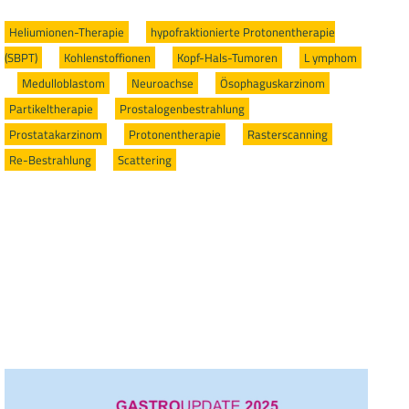
Heliumionen-Therapie
/
hypofraktionierte Protonentherapie
(SBPT)
/
Kohlenstoffionen
/
Kopf-Hals-Tumoren
/
L ymphom
/
Medulloblastom
/
Neuroachse
/
Ösophaguskarzinom
/
Partikeltherapie
/
Prostalogenbestrahlung
/
Prostatakarzinom
/
Protonentherapie
/
Rasterscanning
/
Re-Bestrahlung
/
Scattering