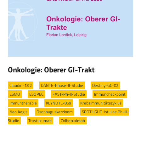
Onkologie: Oberer GI-Trakt
Claudin-18.2
/
DANTE-Phase-II-Studie
/
Destiny-GC-02
/
ESMO
/
ESOPEC
/
FAST-Ph-II-Studie
/
Immuncheckpoint
/
Immuntherapie
/
KEYNOTE-859
/
Krebsimmunitätszyklus
/
Neo Aegis
/
Ösophaguskarzinom
/
SPOTLIGHT 1st-line Ph-III-
Studie
/
Trastuzumab
/
Zolbetuximab