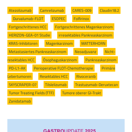
Atezolizumab
/
Camrelizumab
/
CARES-009
/
Claudin18.2
/
Durvalumab-FLOT
/
ESOPEC
/
Folfirinox
/
Fortgeschrittenes HCC
/
Fortgeschrittenes Magenkarzinom
/
HERIZON-GEA-01 Studie
/
irresektables Pankreaskarzinom
/
KRAS-Inhibitoren
/
Magenkarzinom
/
MATTERHORN
/
Metastasiertes Pankreaskarzinom
/
Neoadjuvanz
/
Nicht-
resektables HCC
/
Ösophaguskarzinom
/
Pankreaskarzinom
/
PD-L1-AK
/
Perioperative FLOT-Chemotherapie
/
Primäre
Lebertumoren
/
Resektables HCC
/
Rivoceranib
/
SKYSCRAPER-07
/
Tilslelizumab
/
Trastuzumab-Deruxtecan
/
Tumor Treating Fields (TTF)
/
Tumore oberer GI-Trakt
/
Zanidatamab