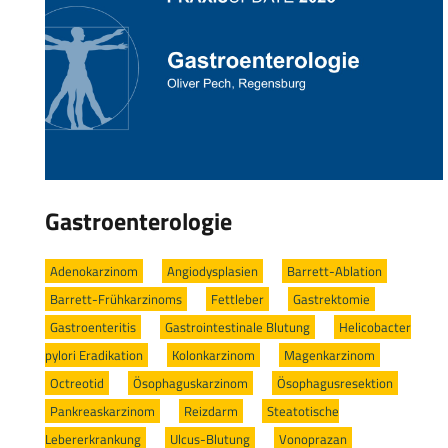
Gastroenterologie
Adenokarzinom
/
Angiodysplasien
/
Barrett-Ablation
/
Barrett-Frühkarzinoms
/
Fettleber
/
Gastrektomie
/
Gastroenteritis
/
Gastrointestinale Blutung
/
Helicobacter
pylori Eradikation
/
Kolonkarzinom
/
Magenkarzinom
/
Octreotid
/
Ösophaguskarzinom
/
Ösophagusresektion
/
Pankreaskarzinom
/
Reizdarm
/
Steatotische
Lebererkrankung
/
Ulcus-Blutung
/
Vonoprazan