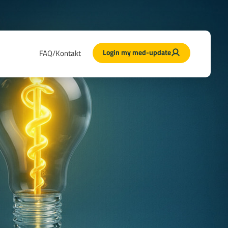
Login my med-update
FAQ/Kontakt