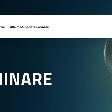
rie
Alle med-update Formate
MINARE