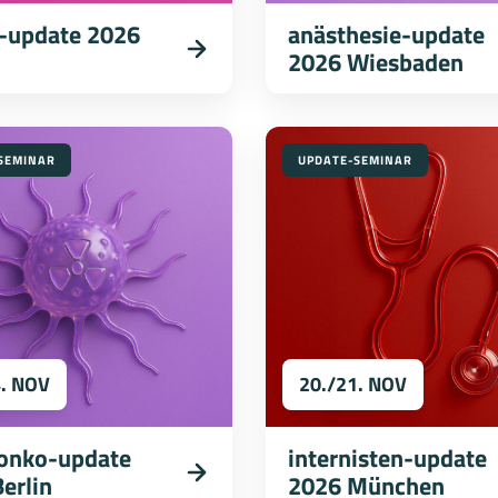
-update 2026
anästhesie-update
2026 Wiesbaden
SEMINAR
UPDATE-SEMINAR
4. NOV
20./21. NOV
-onko-update
internisten-update
erlin
2026 München