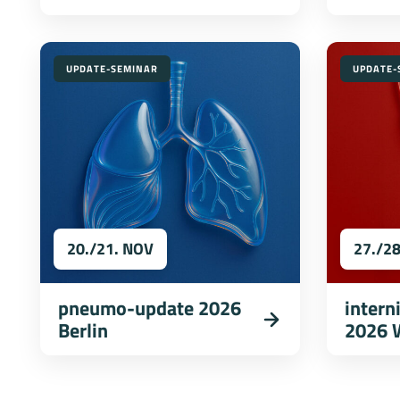
UPDATE-SEMINAR
UPDATE-
20./21. NOV
27./2
pneumo-update 2026
intern
Berlin
2026 