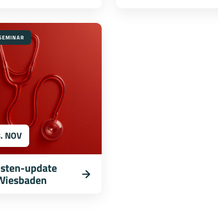
SEMINAR
8. NOV
isten-update
Wiesbaden