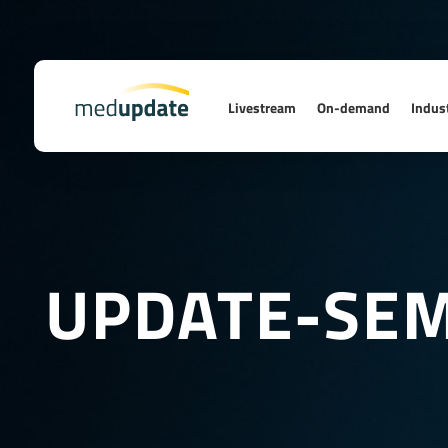
Livestream
On-demand
Indust
UPDATE-SE