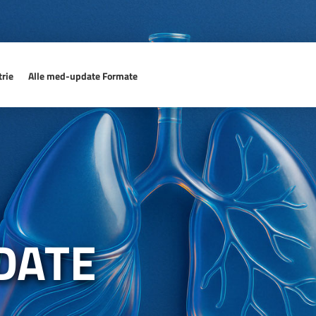
rie
Alle med-update Formate
DATE