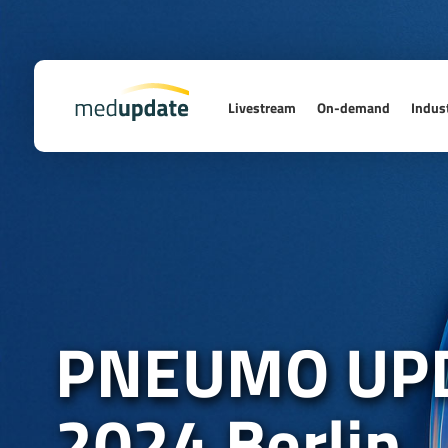
Livestream
On-demand
Indust
PNEUMO UP
2024 Berlin