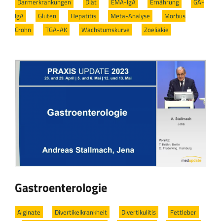
Darmerkrankungen
/
Diät
/
EMA-IgA
/
Ernährung
/
GA-
IgA
/
Gluten
/
Hepatitis
/
Meta-Analyse
/
Morbus
Crohn
/
TGA-AK
/
Wachstumskurve
/
Zoeliakie
Gastroenterologie
Alginate
/
Divertikelkrankheit
/
Divertikulitis
/
Fettleber