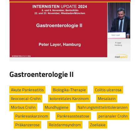
Gastroenterologie II
Akute Pankreatitis
/
Biologika-Therapie
/
Colitis ulcerosa
/
Ileocoecal-Crohn
/
kolorektales Karzinom
/
Mesalazin
/
Morbus Crohn
/
Mundhygiene
/
Nahrungsmittelintoleranzen
/
Pankreaskarzinom
/
Pankreassteatose
/
perianaler Crohn
/
Präkanzerose
/
Reizdarmsyndrom
/
Zoeliakie