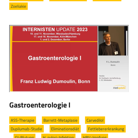
Zoeliakie
Gastroenterologie I
ASS-Therapie
/
Barrett-Metaplasie
/
Carvedilol
/
Dupilumab-Studie
/
Eliminationsdiät
/
Fettlebererkrankung
/
GI-Blutung
/
H. pylori-Infektion
/
HBV-Impfung
/