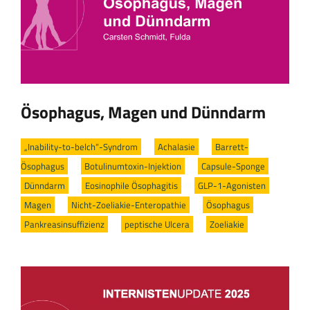
Ösophagus, Magen und Dünndarm
„Inability-to-belch“-Syndrom
/
Achalasie
/
Barrett-
Ösophagus
/
Botulinumtoxin-Injektion
/
Capsule-Sponge
/
Dünndarm
/
Eosinophile Ösophagitis
/
GLP-1-Agonisten
/
Magen
/
Nicht-Zoeliakie-Enteropathie
/
Ösophagus
/
Pankreasinsuffizienz
/
peptische Ulcera
/
Zoeliakie