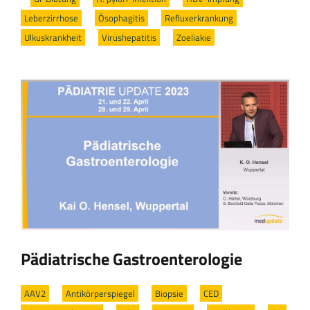
Leberzirrhose
/
Ösophagitis
/
Refluxerkrankung
/
Ulkuskrankheit
/
Virushepatitis
/
Zoeliakie
Pädiatrische Gastroenterologie
AAV2
/
Antikörperspiegel
/
Biopsie
/
CED
/