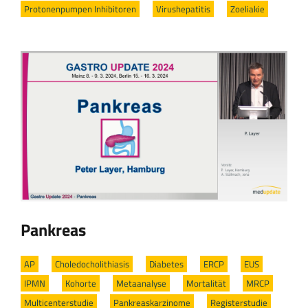
Protonenpumpen Inhibitoren
/
Virushepatitis
/
Zoeliakie
Pankreas
AP
/
Choledocholithiasis
/
Diabetes
/
ERCP
/
EUS
/
IPMN
/
Kohorte
/
Metaanalyse
/
Mortalität
/
MRCP
/
Multicenterstudie
/
Pankreaskarzinome
/
Registerstudie
/