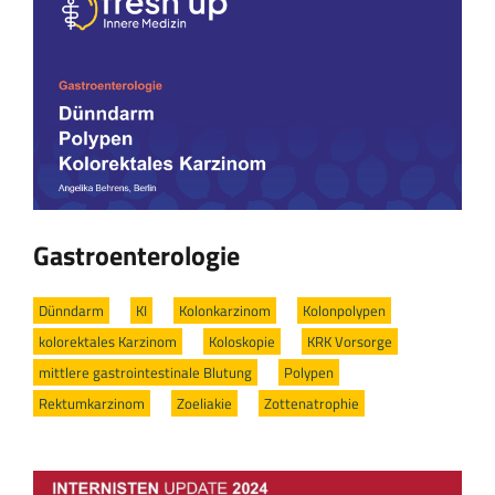
Gastroenterologie
Dünndarm
/
KI
/
Kolonkarzinom
/
Kolonpolypen
/
kolorektales Karzinom
/
Koloskopie
/
KRK Vorsorge
/
mittlere gastrointestinale Blutung
/
Polypen
/
Rektumkarzinom
/
Zoeliakie
/
Zottenatrophie