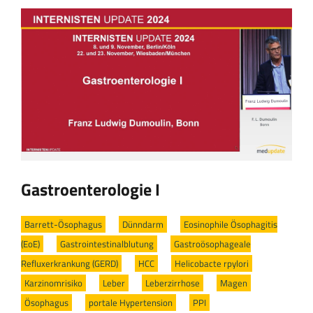
Gastroenterologie I
Barrett-Ösophagus
/
Dünndarm
/
Eosinophile Ösophagitis
(EoE)
/
Gastrointestinalblutung
/
Gastroösophageale
Refluxerkrankung (GERD)
/
HCC
/
Helicobacte rpylori
/
Karzinomrisiko
/
Leber
/
Leberzirrhose
/
Magen
/
Ösophagus
/
portale Hypertension
/
PPI
/