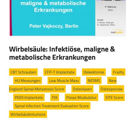
Wirbelsäule: Infektiöse, maligne &
metabolische Erkrankungen
CBT Schrauben
/
CFP-T Implantate
/
Diskektomie
/
Frailty
/
HU Messungen
/
Low Muscle Mass
/
NESMS
/
New
England Spinal Metastasis Score
/
Osteolysen
/
Osteoporose
/
PEEK Implantate
/
PJK
/
Psoas Muskulatur
/
SITE Score
/
Spinal Infection Treatment Evaluation Score
/
Wirbelsäulentumore