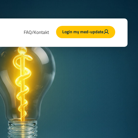
Login my med-update
FAQ/Kontakt