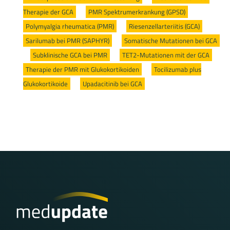
Therapie der GCA
/
PMR Spektrumerkrankung (GPSD)
/
Polymyalgia rheumatica (PMR)
/
Riesenzellarteriitis (GCA)
/
Sarilumab bei PMR (SAPHYR)
/
Somatische Mutationen bei GCA
/
Subklinische GCA bei PMR
/
TET2-Mutationen mit der GCA
/
Therapie der PMR mit Glukokortikoiden
/
Tocilizumab plus
Glukokortikoide
/
Upadacitinib bei GCA