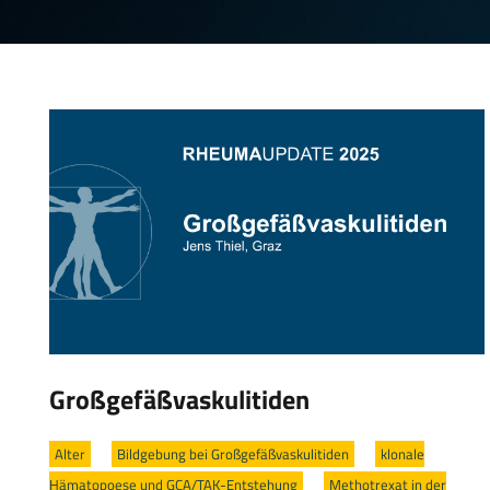
Großgefäßvaskulitiden
Alter
/
Bildgebung bei Großgefäßvaskulitiden
/
klonale
Hämatopoese und GCA/TAK-Entstehung
/
Methotrexat in der