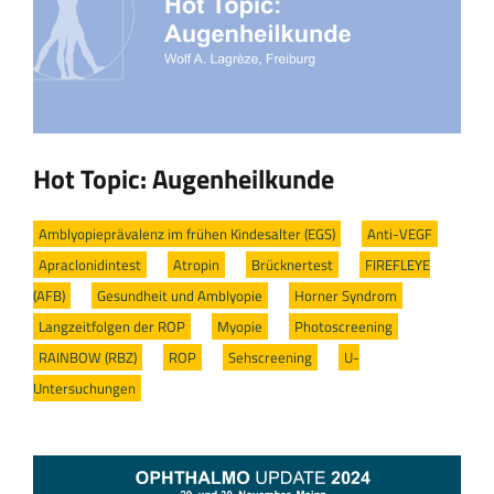
Hot Topic: Augenheilkunde
Amblyopieprävalenz im frühen Kindesalter (EGS)
/
Anti-VEGF
/
Apraclonidintest
/
Atropin
/
Brücknertest
/
FIREFLEYE
(AFB)
/
Gesundheit und Amblyopie
/
Horner Syndrom
/
Langzeitfolgen der ROP
/
Myopie
/
Photoscreening
/
RAINBOW (RBZ)
/
ROP
/
Sehscreening
/
U-
Untersuchungen