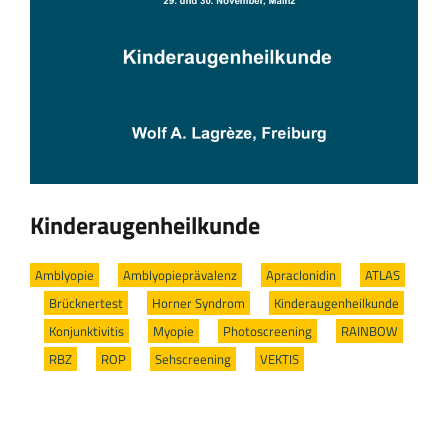
Kinderaugenheilkunde
Amblyopie
/
Amblyopieprävalenz
/
Apraclonidin
/
ATLAS
/
Brücknertest
/
Horner Syndrom
/
Kinderaugenheilkunde
/
Konjunktivitis
/
Myopie
/
Photoscreening
/
RAINBOW
/
RBZ
/
ROP
/
Sehscreening
/
VEKTIS