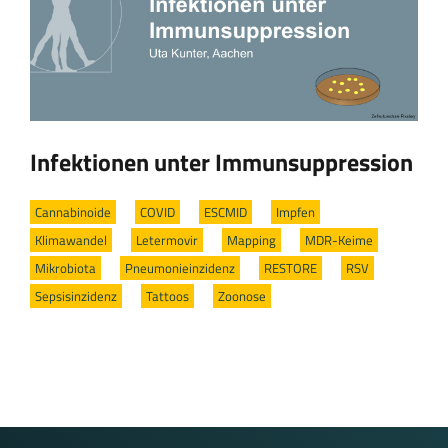
Infektionen unter Immunsuppression
Cannabinoide
/
COVID
/
ESCMID
/
Impfen
/
Klimawandel
/
Letermovir
/
Mapping
/
MDR-Keime
/
Mikrobiota
/
Pneumonieinzidenz
/
RESTORE
/
RSV
/
Sepsisinzidenz
/
Tattoos
/
Zoonose