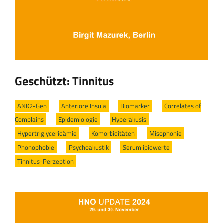
Geschützt: Tinnitus
ANK2-Gen
/
Anteriore Insula
/
Biomarker
/
Correlates of
Complains
/
Epidemiologie
/
Hyperakusis
/
Hypertriglyceridämie
/
Komorbiditäten
/
Misophonie
/
Phonophobie
/
Psychoakustik
/
Serumlipidwerte
/
Tinnitus-Perzeption