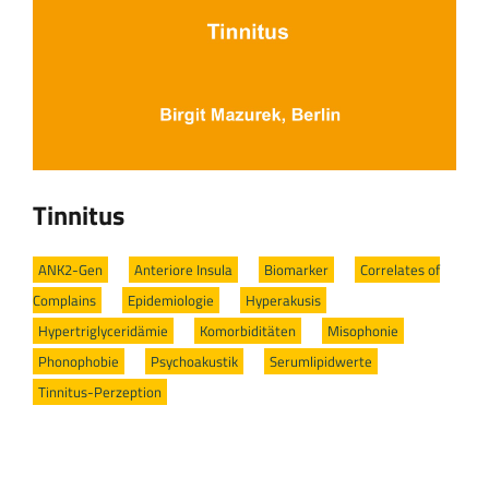
Tinnitus
ANK2-Gen
/
Anteriore Insula
/
Biomarker
/
Correlates of
Complains
/
Epidemiologie
/
Hyperakusis
/
Hypertriglyceridämie
/
Komorbiditäten
/
Misophonie
/
Phonophobie
/
Psychoakustik
/
Serumlipidwerte
/
Tinnitus-Perzeption