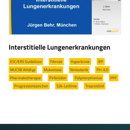
Interstitielle Lungenerkrankungen
ESC/ERS Guidelines
/
Fibrose
/
Hyperkrinie
/
IPF
/
MUC5B Wildtyp
/
Mukostase
/
Nintedanib
/
PH-ILD
/
Pharmakotherapie
/
Pirfenidon
/
Polymorphismus
/
PPF
/
Progressionszeichen
/
S2k-Leitlinie
/
Treprostinil