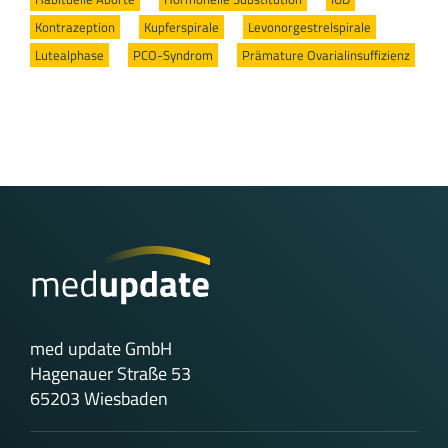
Kontrazeption
/
Kupferspirale
/
Levonorgestrelspirale
/
Lutealphase
/
PCO-Syndrom
/
Prämature Ovarialinsuffizienz
med update GmbH
Hagenauer Straße 53
65203 Wiesbaden