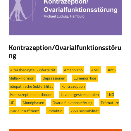
Kontrazeption/Ovarialfunktionsstöru
ng
Altersbedingte Subfertilität
/
Amenorrhö
/
AMH
/
Anti-
Müller-Hormon
/
Depressionen
/
Eumenorrhoe
/
idiopathische Subfertilität
/
Kontrazeption
/
Kontrazeptionsmethoden
/
Levonorgestrelspiralen
/
LNG
IUD
/
Mondphasen
/
Ovarialfunktionsstörung
/
Prämature
Ovarialinsuffizienz
/
Prolaktin
/
Zyklusvariabilität