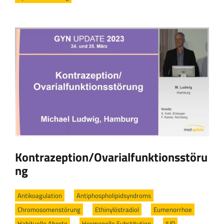
Kontrazeption/Ovarialfunktionsstöru
ng
Antikoagulation
/
Antiphospholipidsyndroms
/
Chromosomenstörung
/
Ethinylöstradiol
/
Eumenorrhoe
/
Habituelle Aborte
/
Hormonelle Substitution
/
IUD
/