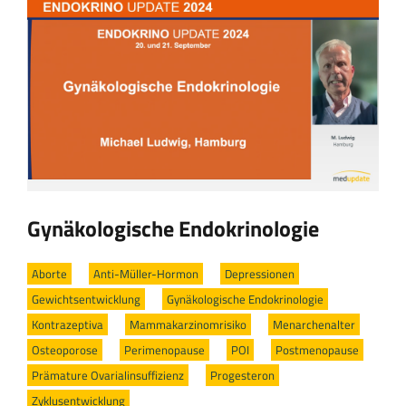
Gynäkologische Endokrinologie
Aborte
/
Anti-Müller-Hormon
/
Depressionen
/
Gewichtsentwicklung
/
Gynäkologische Endokrinologie
/
Kontrazeptiva
/
Mammakarzinomrisiko
/
Menarchenalter
/
Osteoporose
/
Perimenopause
/
POI
/
Postmenopause
/
Prämature Ovarialinsuffizienz
/
Progesteron
/
Zyklusentwicklung