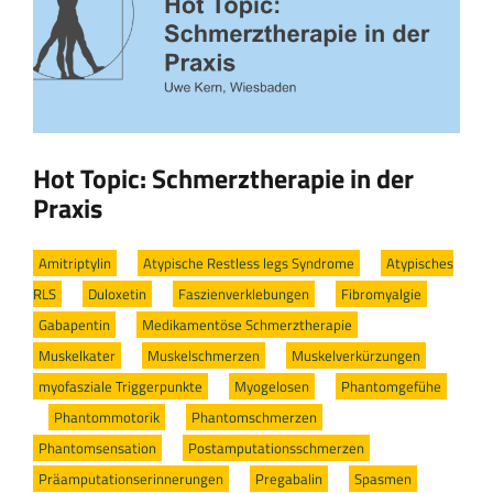
Hot Topic: Schmerztherapie in der
Praxis
Amitriptylin
/
Atypische Restless legs Syndrome
/
Atypisches
RLS
/
Duloxetin
/
Faszienverklebungen
/
Fibromyalgie
/
Gabapentin
/
Medikamentöse Schmerztherapie
/
Muskelkater
/
Muskelschmerzen
/
Muskelverkürzungen
/
myofasziale Triggerpunkte
/
Myogelosen
/
Phantomgefühe
/
Phantommotorik
/
Phantomschmerzen
/
Phantomsensation
/
Postamputationsschmerzen
/
Präamputationserinnerungen
/
Pregabalin
/
Spasmen
/