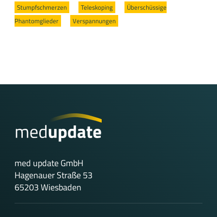
Stumpfschmerzen
/
Teleskoping
/
Überschüssige
Phantomglieder
/
Verspannungen
med update GmbH
Hagenauer Straße 53
65203 Wiesbaden