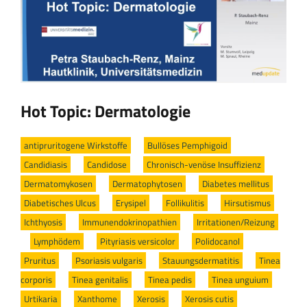
Hot Topic: Dermatologie
antipruritogene Wirkstoffe
/
Bullöses Pemphigoid
/
Candidiasis
/
Candidose
/
Chronisch-venöse Insuffizienz
/
Dermatomykosen
/
Dermatophytosen
/
Diabetes mellitus
/
Diabetisches Ulcus
/
Erysipel
/
Follikulitis
/
Hirsutismus
/
Ichthyosis
/
Immunendokrinopathien
/
Irritationen/Reizung
/
Lymphödem
/
Pityriasis versicolor
/
Polidocanol
/
Pruritus
/
Psoriasis vulgaris
/
Stauungsdermatitis
/
Tinea
corporis
/
Tinea genitalis
/
Tinea pedis
/
Tinea unguium
/
Urtikaria
/
Xanthome
/
Xerosis
/
Xerosis cutis