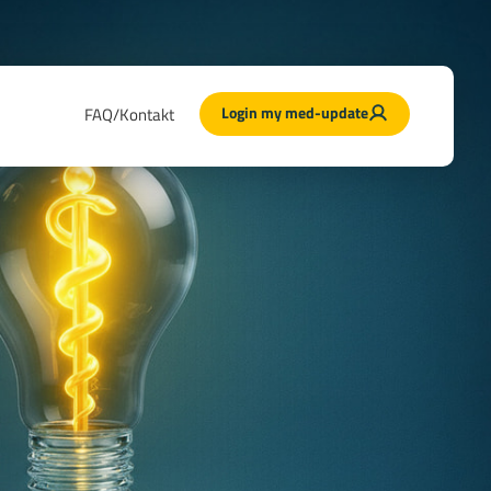
Login my med-update
FAQ/Kontakt