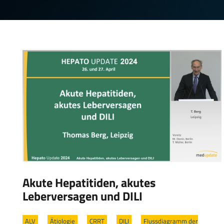
Akute Hepatitiden, akutes
Leberversagen und DILI
ALV
/
Ätiologie
/
CRRT
/
DILI
/
Flussdiagramm der