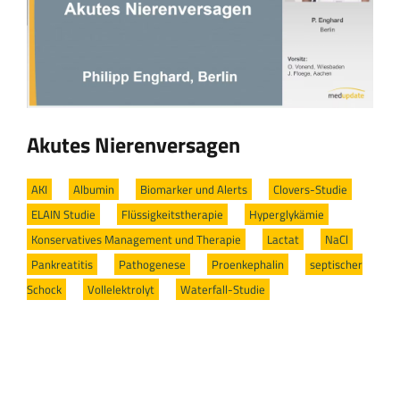
Akutes Nierenversagen
AKI
/
Albumin
/
Biomarker und Alerts
/
Clovers-Studie
/
ELAIN Studie
/
Flüssigkeitstherapie
/
Hyperglykämie
/
Konservatives Management und Therapie
/
Lactat
/
NaCl
/
Pankreatitis
/
Pathogenese
/
Proenkephalin
/
septischer
Schock
/
Vollelektrolyt
/
Waterfall-Studie