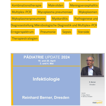
Kombinationstherapie
/
Makroliden
/
Meningoenzephalitis
/
Multiplex-PCR
/
Mycoplasma pneumoniae
/
Mykoplasmen
/
Mykoplasmenpneumonie
/
Myokarditis
/
Pathogenese und
Diagnosestellung Mikrobiologische Diagnostik und Multiplex-PCR
Erregerspektrum
/
Pneumonie
/
Sepsis
/
Steroide
/
Therapiestrategien