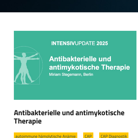
Antibakterielle und antimykotische
Therapie
autoimmune hämolytische Anämie
/
CAP
/
CAP Diagnostik
/