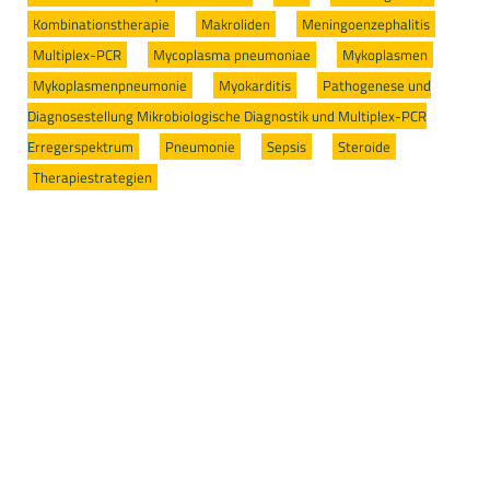
Kombinationstherapie
/
Makroliden
/
Meningoenzephalitis
/
Multiplex-PCR
/
Mycoplasma pneumoniae
/
Mykoplasmen
/
Mykoplasmenpneumonie
/
Myokarditis
/
Pathogenese und
Diagnosestellung Mikrobiologische Diagnostik und Multiplex-PCR
Erregerspektrum
/
Pneumonie
/
Sepsis
/
Steroide
/
Therapiestrategien