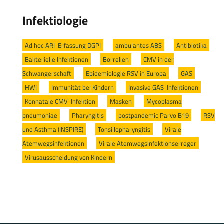
Infektiologie
Ad hoc ARI-Erfassung DGPI
/
ambulantes ABS
/
Antibiotika
/
Bakterielle Infektionen
/
Borrelien
/
CMV in der
Schwangerschaft
/
Epidemiologie RSV in Europa
/
GAS
/
HWI
/
Immunität bei Kindern
/
Invasive GAS-Infektionen
/
Konnatale CMV-Infektion
/
Masken
/
Mycoplasma
pneumoniae
/
Pharyngitis
/
postpandemic Parvo B19
/
RSV
und Asthma (INSPIRE)
/
Tonsillopharyngitis
/
Virale
Atemwegsinfektionen
/
Virale Atemwegsinfektionserreger
/
Virusausscheidung von Kindern