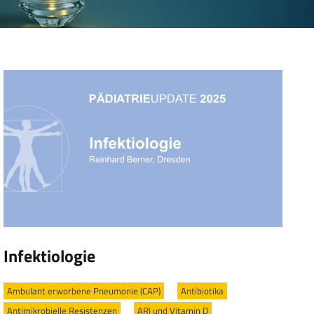
Infektiologie
Ambulant erworbene Pneumonie (CAP)
/
Antibiotika
/
Antimikrobielle Resistenzen
/
ARI und Vitamin D
/