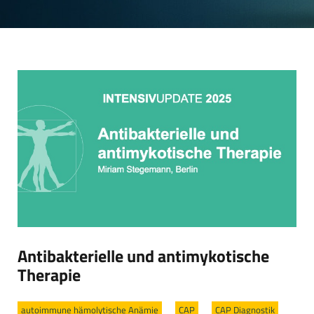
Antibakterielle und antimykotische
Therapie
autoimmune hämolytische Anämie
/
CAP
/
CAP Diagnostik
/