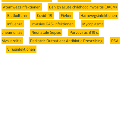
Atemwegsinfektionen
/
Benign acute childhood myositis (BACM)
/
Blutkulturen
/
Covid-19
/
Fieber
/
Harnwegsinfektionen
/
Influenza
/
Invasive GAS-Infektionen
/
Mycoplasma
pneumoniae
/
Neonatale Sepsis
/
Parvovirus B19 u.
Myokarditis
/
Pediatric Outpatient Antibiotic Prescribing
/
RSV
/
Virusinfektionen