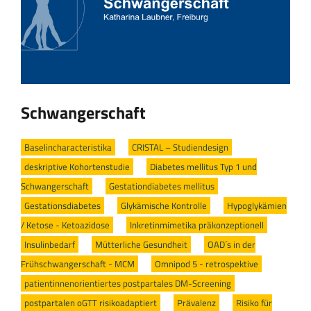
Schwangerschaft
Baselincharacteristika
/
CRISTAL – Studiendesign
/
deskriptive Kohortenstudie
/
Diabetes mellitus Typ 1 und
Schwangerschaft
/
Gestationdiabetes mellitus
/
Gestationsdiabetes
/
Glykämische Kontrolle
/
Hypoglykämien
/ Ketose - Ketoazidose
/
Inkretinmimetika präkonzeptionell
/
Insulinbedarf
/
Mütterliche Gesundheit
/
OAD´s in der
Frühschwangerschaft - MCM
/
Omnipod 5 - retrospektive
/
patientinnenorientiertes postpartales DM-Screening
/
postpartalen oGTT risikoadaptiert
/
Prävalenz
/
Risiko für