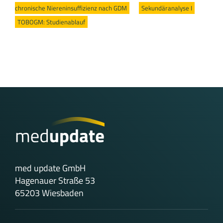
chronische Niereninsuffizienz nach GDM
/
Sekundäranalyse I
/
TOBOGM: Studienablauf
med update GmbH
Hagenauer Straße 53
65203 Wiesbaden