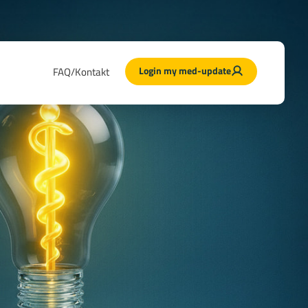
Login my med-update
FAQ/Kontakt