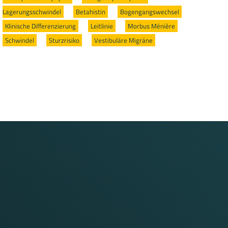
Lagerungsschwindel
/
Betahistin
/
Bogengangswechsel
/
Klinische Differenzierung
/
Leitlinie
/
Morbus Ménière
/
Schwindel
/
Sturzrisiko
/
Vestibuläre Migräne