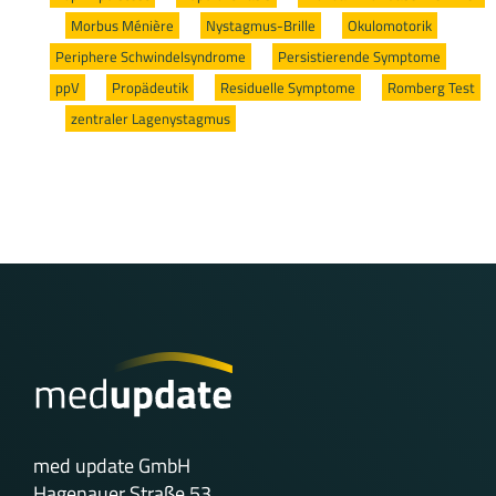
/
Morbus Ménière
/
Nystagmus-Brille
/
Okulomotorik
/
Periphere Schwindelsyndrome
/
Persistierende Symptome
/
ppV
/
Propädeutik
/
Residuelle Symptome
/
Romberg Test
/
zentraler Lagenystagmus
med update GmbH
Hagenauer Straße 53