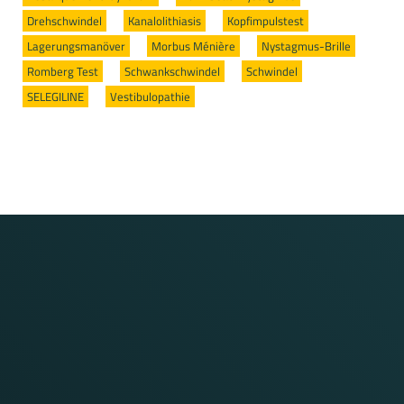
Drehschwindel
/
Kanalolithiasis
/
Kopfimpulstest
/
Lagerungsmanöver
/
Morbus Ménière
/
Nystagmus-Brille
/
Romberg Test
/
Schwankschwindel
/
Schwindel
/
SELEGILINE
/
Vestibulopathie