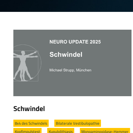
Schwindel
8x4 des Schwindels
/
Bilaterale Vestibulopathie
/
Kopfimpulstest
/
Kupulolithiasis
/
Monoaminoxidase-Hemmer