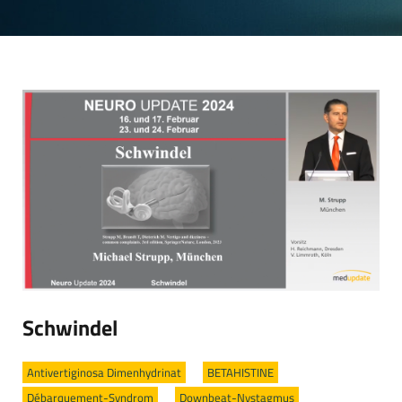
Schwindel
Antivertiginosa Dimenhydrinat
/
BETAHISTINE
/
Débarquement-Syndrom
/
Downbeat-Nystagmus
/