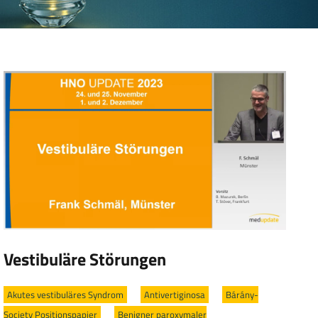
Vestibuläre Störungen
Akutes vestibuläres Syndrom
/
Antivertiginosa
/
Bárány-
Society Positionspapier
/
Benigner paroxymaler