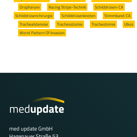
/
Oropharynx
/
Racing Stripe-Technik
/
Schilddrüsen-CA
/
Schilddrüsenchirurgie
/
Schilddrüsenknoten
/
Stimmband-CA
/
Trachealstenose
/
Tracheostomie
/
Tracheotomie
/
Ulkus
/
Worst Pattern Of Invasion
med update GmbH
Hagenauer Straße 53