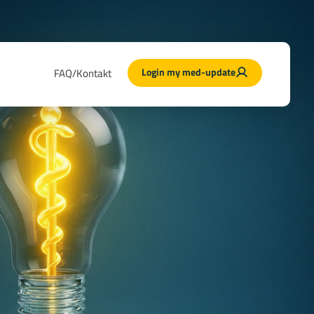
Login my med-update
FAQ/Kontakt