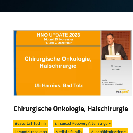
Chirurgische Onkologie, Halschirurgie
Beavertail-Technik
/
Enhanced Recovery After Surgery
/
Larynxteilresektion
/
Medialis Suralis
/
Mundhöhlenkarzinom