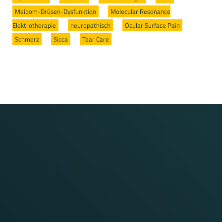
Meibom-Drüsen-Dysfunktion
/
Molecular Resonance
Elektrotherapie
/
neuropathisch
/
Ocular Surface Pain
/
Schmerz
/
Sicca
/
Tear Care