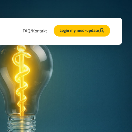
Login my med-update
FAQ/Kontakt