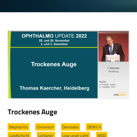
Trockenes Auge
Blepharitis
/
Chronisch
/
Demodex
/
DEWS II
/
Lipidschicht
/
Lotilaner
/
Low Level Light
/
MDD
/