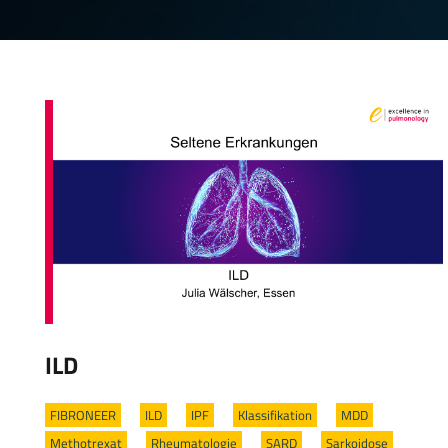
ILD
FIBRONEER
/
ILD
/
IPF
/
Klassifikation
/
MDD
/
Methotrexat
/
Rheumatologie
/
SARD
/
Sarkoidose