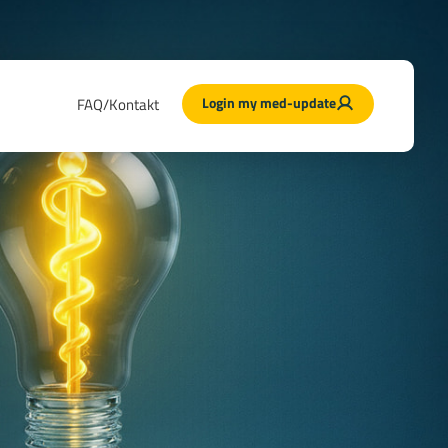
Login my med-update
FAQ/Kontakt