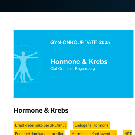
Hormone & Krebs
Brustkrebsrisiko bei BRCAmut
/
Endogene Hormone
/
Endometriumkarzinomrisiko
/
Hormonale Kontrazeption
/
HRT