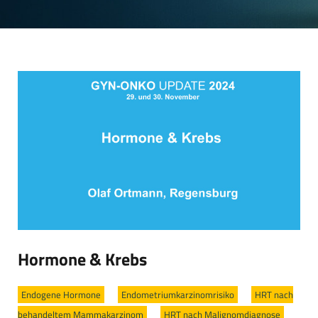
Hormone & Krebs
Endogene Hormone
/
Endometriumkarzinomrisiko
/
HRT nach
behandeltem Mammakarzinom
/
HRT nach Malignomdiagnose
/