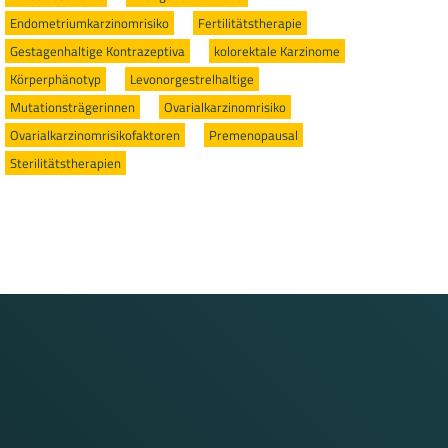
Endometriumkarzinomrisiko
/
Fertilitätstherapie
/
Gestagenhaltige Kontrazeptiva
/
kolorektale Karzinome
/
Körperphänotyp
/
Levonorgestrelhaltige
/
Mutationsträgerinnen
/
Ovarialkarzinomrisiko
/
Ovarialkarzinomrisikofaktoren
/
Premenopausal
/
Sterilitätstherapien