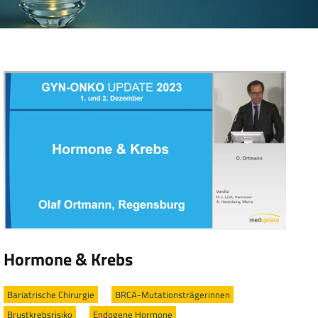
Hormone & Krebs
Bariatrische Chirurgie
/
BRCA-Mutationsträgerinnen
/
Brustkrebsrisiko
/
Endogene Hormone
/