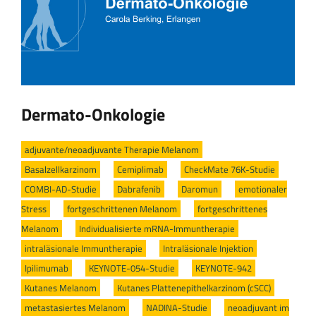
Dermato-Onkologie
adjuvante/neoadjuvante Therapie Melanom
/
Basalzellkarzinom
/
Cemiplimab
/
CheckMate 76K-Studie
/
COMBI-AD-Studie
/
Dabrafenib
/
Daromun
/
emotionaler
Stress
/
fortgeschrittenen Melanom
/
fortgeschrittenes
Melanom
/
Individualisierte mRNA-Immuntherapie
/
intraläsionale Immuntherapie
/
Intraläsionale Injektion
/
Ipilimumab
/
KEYNOTE-054-Studie
/
KEYNOTE-942
/
Kutanes Melanom
/
Kutanes Plattenepithelkarzinom (cSCC)
/
metastasiertes Melanom
/
NADINA-Studie
/
neoadjuvant im