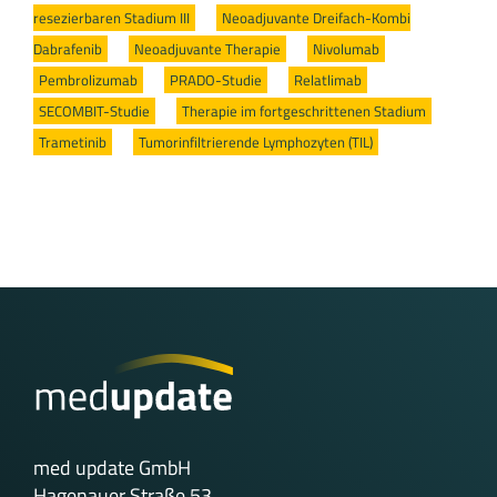
resezierbaren Stadium III
/
Neoadjuvante Dreifach-Kombi
Dabrafenib
/
Neoadjuvante Therapie
/
Nivolumab
/
Pembrolizumab
/
PRADO-Studie
/
Relatlimab
/
SECOMBIT-Studie
/
Therapie im fortgeschrittenen Stadium
/
Trametinib
/
Tumorinfiltrierende Lymphozyten (TIL)
med update GmbH
Hagenauer Straße 53