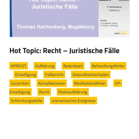
Hot Topic: Recht – Juristische Fälle
APRICOT
/
Aufklärung
/
Bedenkzeit
/
Behandlungsfehler
/
Einwilligung
/
Fallbericht
/
Gesundheitsschaden
/
Gutachten
/
Komplikationen
/
Medikationsfehler
/
OP-
Einwilligung
/
Recht
/
Risikoaufklärung
/
Schlichtungsstelle
/
unerwünschte Ereignisse