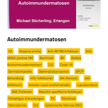
Autoimmundermatosen
AA
/
Alopecia areata
/
Anti-BP180 Antikörper
/
Anti-
MDA5-positive DM
/
Baricitinib
/
BP
/
Bullöse
Autooimmundermatosen
/
CLE
/
Covid-19
/
Dermatomyositis
/
Diphenylcylopropenon
/
DPCP-
Behandlung
/
HSV-Infektionen
/
JAK-Hemmer
/
JAK-
Inhibitoren
/
Kutaner Lupus erythematodes
/
Lupusbandtest
/
MM-Patienten
/
Myositis-spezifische Antikörper
/
Pemphigus-Erkrankungen
/
PV
/
Rituximab
/
Sklerodermie
/
SLE
/
Systemische Sklerose (SSc)
/