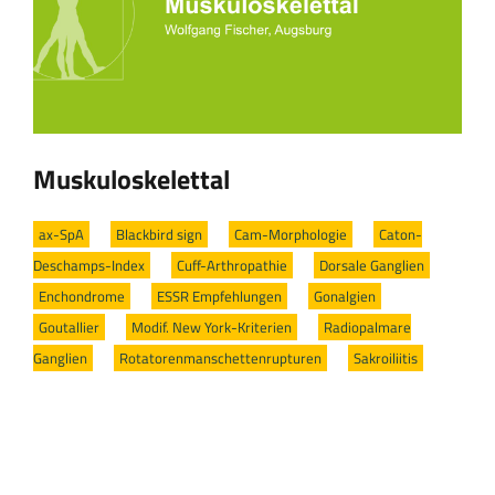
Muskuloskelettal
ax-SpA
/
Blackbird sign
/
Cam-Morphologie
/
Caton-
Deschamps-Index
/
Cuff-Arthropathie
/
Dorsale Ganglien
/
Enchondrome
/
ESSR Empfehlungen
/
Gonalgien
/
Goutallier
/
Modif. New York-Kriterien
/
Radiopalmare
Ganglien
/
Rotatorenmanschettenrupturen
/
Sakroiliitis