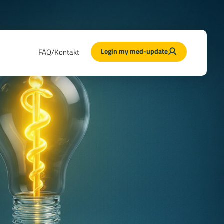
Login my med-update
FAQ/Kontakt