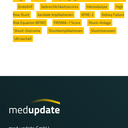
/
EndoAVF
/
Gebrechlichkeitsscores
/
Hämodialyse
/
High
flow Stunt
/
kardiale Implikationen
/
KFRE-2
/
Kidney Failure
Risk Equation (KFRE)
/
PRISMA-7 Score
/
Shunt-Anlage
/
Shunt-Outcome
/
Shuntkomplikationen
/
Shuntstenosen
/
Ultraschall