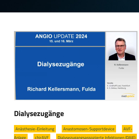
Dialysezugänge
Anästhesie-Einleitung
/
Anastomosen-Supportdevice
/
AVF-
Anlage
/
chirAVF
/
Dialysezugangsassoziierte Infektionen (DAIE)