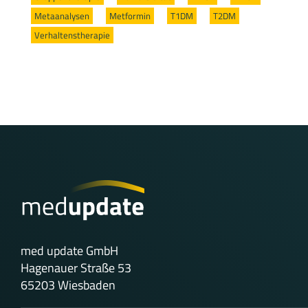
Metaanalysen
/
Metformin
/
T1DM
/
T2DM
/
Verhaltenstherapie
med update GmbH
Hagenauer Straße 53
65203 Wiesbaden