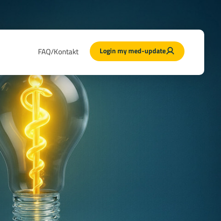
Login my med-update
FAQ/Kontakt