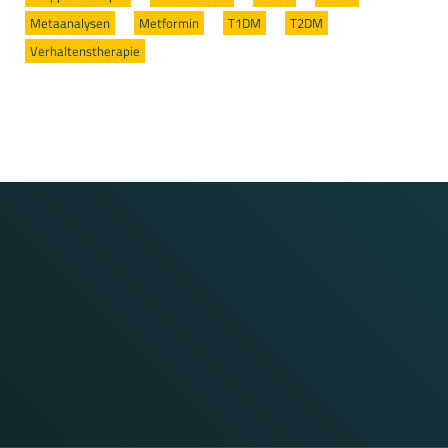
Metaanalysen
/
Metformin
/
T1DM
/
T2DM
/
Verhaltenstherapie