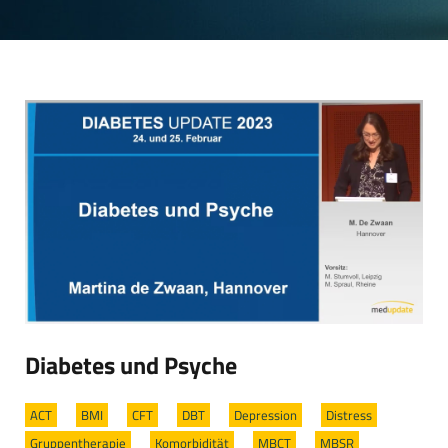
Diabetes und Psyche
ACT
/
BMI
/
CFT
/
DBT
/
Depression
/
Distress
/
Gruppentherapie
/
Komorbidität
/
MBCT
/
MBSR
/