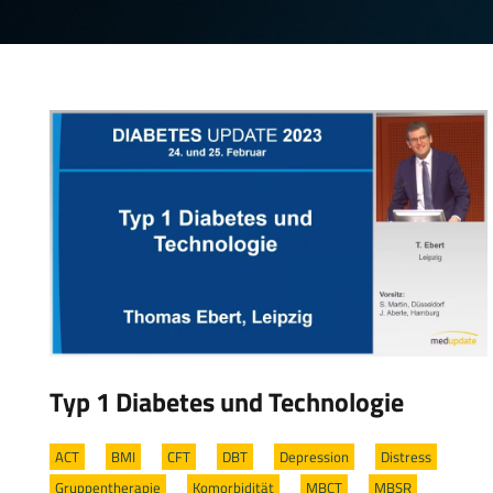
Typ 1 Diabetes und Technologie
ACT
/
BMI
/
CFT
/
DBT
/
Depression
/
Distress
/
Gruppentherapie
/
Komorbidität
/
MBCT
/
MBSR
/