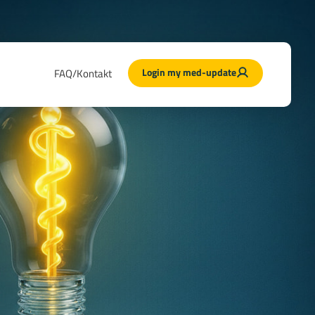
Login my med-update
FAQ/Kontakt