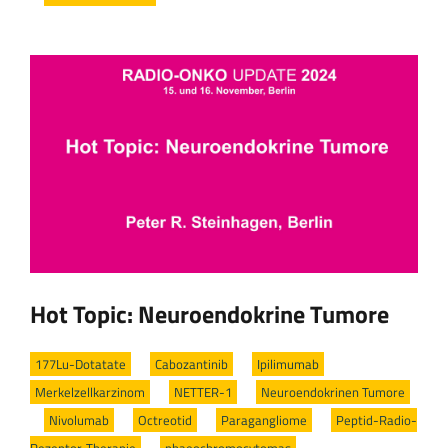
Hot Topic: Neuroendokrine Tumore
177Lu-Dotatate
/
Cabozantinib
/
Ipilimumab
/
Merkelzellkarzinom
/
NETTER-1
/
Neuroendokrinen Tumore
/
Nivolumab
/
Octreotid
/
Paragangliome
/
Peptid-Radio-
Rezeptor-Therapie
/
phaeochromocytomas
/