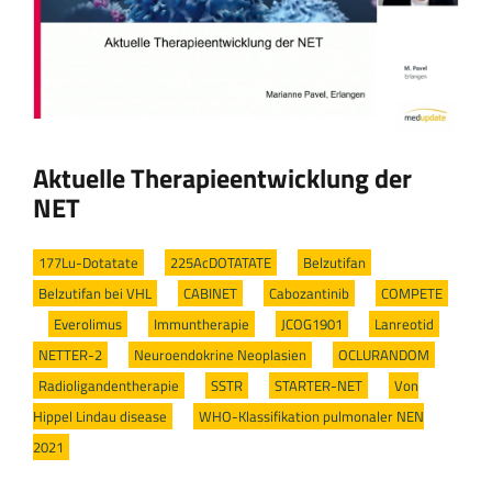
Aktuelle Therapieentwicklung der
NET
177Lu-Dotatate
/
225AcDOTATATE
/
Belzutifan
/
Belzutifan bei VHL
/
CABINET
/
Cabozantinib
/
COMPETE
/
Everolimus
/
Immuntherapie
/
JCOG1901
/
Lanreotid
/
NETTER-2
/
Neuroendokrine Neoplasien
/
OCLURANDOM
/
Radioligandentherapie
/
SSTR
/
STARTER-NET
/
Von
Hippel Lindau disease
/
WHO-Klassifikation pulmonaler NEN
2021