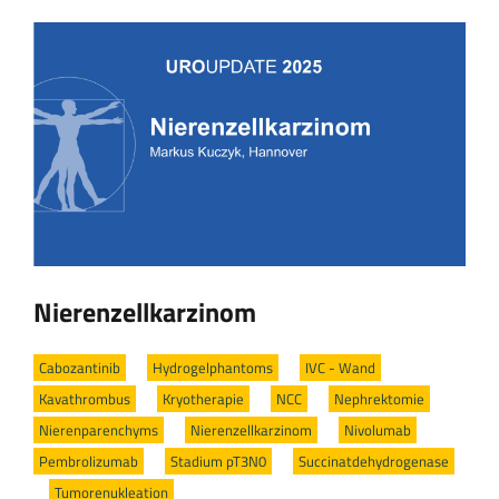
Nierenzellkarzinom
Cabozantinib
/
Hydrogelphantoms
/
IVC - Wand
/
Kavathrombus
/
Kryotherapie
/
NCC
/
Nephrektomie
/
Nierenparenchyms
/
Nierenzellkarzinom
/
Nivolumab
/
Pembrolizumab
/
Stadium pT3N0
/
Succinatdehydrogenase
/
Tumorenukleation