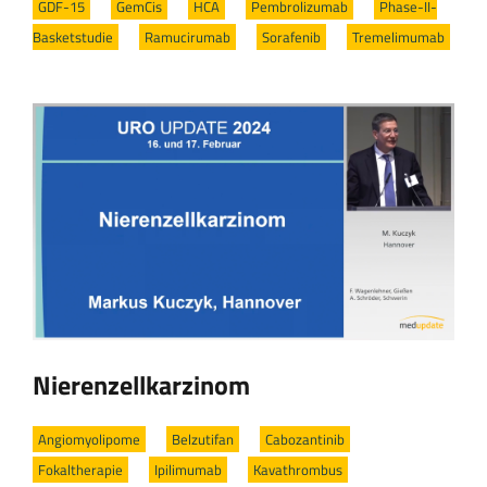
GDF-15
/
GemCis
/
HCA
/
Pembrolizumab
/
Phase-II-
Basketstudie
/
Ramucirumab
/
Sorafenib
/
Tremelimumab
Nierenzellkarzinom
Angiomyolipome
/
Belzutifan
/
Cabozantinib
/
Fokaltherapie
/
Ipilimumab
/
Kavathrombus
/