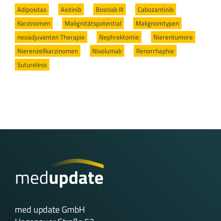
Adipositas
/
Axitinib
/
Bosniak III
/
Cabozantinib
/
Karzinomen
/
Malignitätspotential
/
Malignomtypen
/
neoadjuvanten Therapie
/
Nephrektomie
/
Nierentumore
/
Nierenzellkarzinomen
/
Nivolumab
/
Renorrhaphie
/
Sutureless
med update GmbH