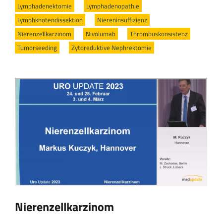
Lymphadenektomie
/
Lymphadenopathie
/
Lymphknotendissektion
/
Niereninsuffizienz
/
Nierenzellkarzinom
/
Nivolumab
/
Thrombuskonsistenz
/
Tumorseeding
/
Zytoreduktive Nephrektomie
Nierenzellkarzinom