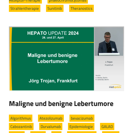
Strahlentherapie
/
Sunitinib
/
Theranostics
Maligne und benigne Lebertumore
Algorithmus
/
Atezolizumab
/
bevacizumab
/
Cabozantinib
/
Durvalumab
/
Epidemiologie
/
GALAD
/