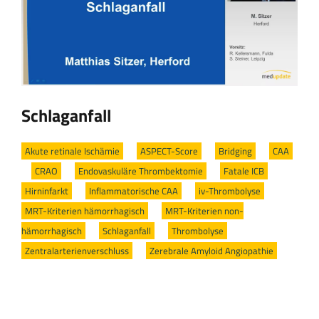
Schlaganfall
Akute retinale Ischämie
/
ASPECT-Score
/
Bridging
/
CAA
/
CRAO
/
Endovaskuläre Thrombektomie
/
Fatale ICB
/
Hirninfarkt
/
Inflammatorische CAA
/
iv-Thrombolyse
/
MRT-Kriterien hämorrhagisch
/
MRT-Kriterien non-
hämorrhagisch
/
Schlaganfall
/
Thrombolyse
/
Zentralarterienverschluss
/
Zerebrale Amyloid Angiopathie