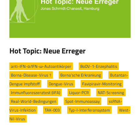
Hot Topic: Neue Erreger
anti-IFN-α/IFN-ω-Autoantikörper
/
BoDV-1-Enzephalitis
/
Borna-Disease-Virus 1
/
Borna‘sche Erkrankung
/
Butantan-
Dengue Impfstoff
/
Dengue-Virus
/
Favipiravir-Monitoring
/
Immunfluoreszenztest (iIFA)
/
Liquor-PCR
/
NAT-Screening
/
Real-World-Bedingungen
/
Spot-Immunoassay
/
ssRNA-
Virus-Infektion
/
TAK-003
/
Typ-I-Interferonsystem
/
West-
Nil-Virus