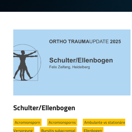
Schulter/Ellenbogen
Acromionsporn
/
Acromionsporns
/
Ambulante vs stationäre
Versorgung
/
Bursitis subacromial
/
Ellenbogen
/