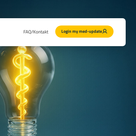
Login my med-update
FAQ/Kontakt