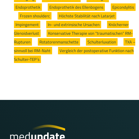
Endoprothetik
/
Endoprothetik des Ellenbogens
/
Epicondylitis
/
Frozen shoulderc
/
Höchste Stabilität nach Latarjet
/
Impingement
/
In- und extrinsische Ursachen
/
Knöcherner
Glenoidverlust
/
Konservative Therapie von “traumatischen“ RM-
Rupturen
/
Rotatorenmanschette
/
Schulterluxation
/
TXA –
sinnvoll bei RM-Naht
/
Vergleich der postoperative Funktion nach
Schulter-TEP´s