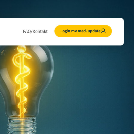
Login my med-update
FAQ/Kontakt