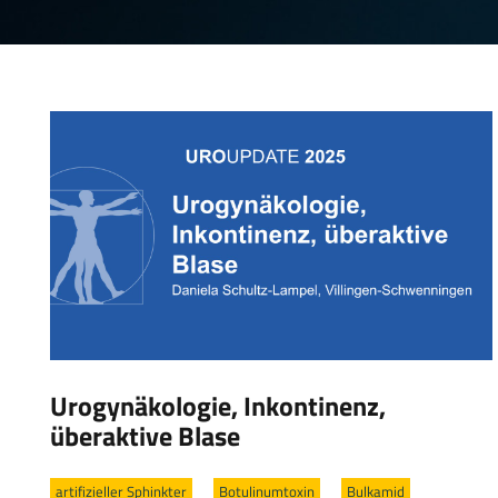
Urogynäkologie, Inkontinenz,
überaktive Blase
artifizieller Sphinkter
/
Botulinumtoxin
/
Bulkamid
/