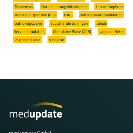
Deszensus
/
Harnbelastungsinkontinenz
/
Laparoskopische
Laterale Suspension (LLS)
/
OAB
/
sakrale Neuromodulation
/
Sakrokolpopexie
/
subutherale Schlingen
/
tibiale
Nervenstimulation
/
überaktive Blase (ÜAB)
/
vaginale Netze
/
vaginaler Laser
/
Vibegron
med update GmbH