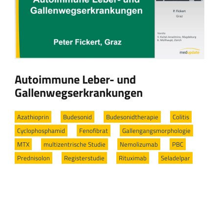
Autoimmune Leber- und
Gallenwegserkrankungen
Azathioprin
/
Budesonid
/
Budesonidtherapie
/
Colitis
/
Cyclophosphamid
/
Fenofibrat
/
Gallengangsmorphologie
/
MTX
/
multizentrische Studie
/
Nemolizumab
/
PBC
/
Prednisolon
/
Registerstudie
/
Rituximab
/
Seladelpar