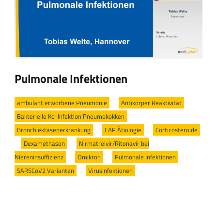
Pulmonale Infektionen
ambulant erworbene Pneumonie
/
Antikörper Reaktivität
/
Bakterielle Ko-Infektion Pneumokokken
/
Bronchiektasenerkrankung
/
CAP Ätiologie
/
Corticosteroide
/
Dexamethason
/
Nirmatrelvir/Ritonavir bei
Niereninsuffizienz
/
Omikron
/
Pulmonale Infektionen
/
SARSCoV2 Varianten
/
Virusinfektionen