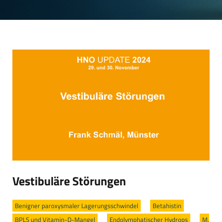
Vestibuläre Störungen
Benigner paroxysmaler Lagerungsschwindel
/
Betahistin
/
BPLS und Vitamin-D-Mangel
/
Endolymphatischer Hydrops
/
M.