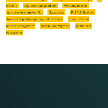
Ménière
/
Migräneprophylaktikum
/
Mikroangiopathie
/
neurovaskulärem Konflikt
/
Nystagmus
/
P-BPLS-Rezidive
/
Persistent postural perceptual dizziness
/
Superior Canal
Dehiscence Syndrom
/
Vestibuläre Migräne
/
Vestibuläre
Paroxysmie