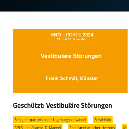
Geschützt: Vestibuläre Störungen
Benigner paroxysmaler Lagerungsschwindel
/
Betahistin
/
BPLS und Vitamin-D-Mangel
/
Endolymphatischer Hydrops
/
M.