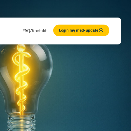
Login my med-update
FAQ/Kontakt