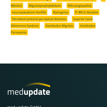
Ménière
/
Migräneprophylaktikum
/
Mikroangiopathie
/
neurovaskulärem Konflikt
/
Nystagmus
/
P-BPLS-Rezidive
/
Persistent postural perceptual dizziness
/
Superior Canal
Dehiscence Syndrom
/
Vestibuläre Migräne
/
Vestibuläre
Paroxysmie