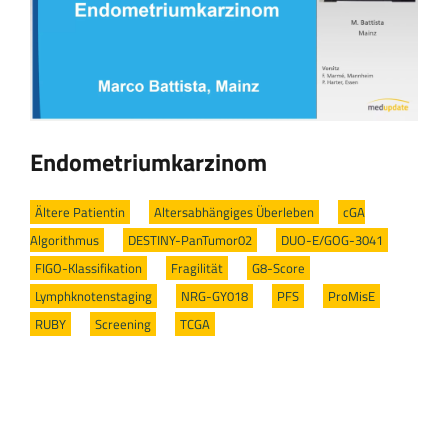
Endometriumkarzinom
Ältere Patientin
/
Altersabhängiges Überleben
/
cGA
Algorithmus
/
DESTINY-PanTumor02
/
DUO-E/GOG-3041
/
FIGO-Klassifikation
/
Fragilität
/
G8-Score
/
Lymphknotenstaging
/
NRG-GY018
/
PFS
/
ProMisE
/
RUBY
/
Screening
/
TCGA