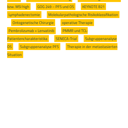
bzw. MSI high
/
GOG 249 – PFS und OS
/
KEYNOTE B21
/
Lymphadenectomie
/
Molekularpathologische Risikoklassifikation
/
Ontogenetische Chirurgie
/
operative Therapie
/
Pembrolizumab + Lenvatinib
/
PMMR und TCL:
Patientencharakteristika
/
SENECA-Trial
/
Subgruppenanalyse
OS
/
Subgruppenanalyse PFS
/
Therapie in der metastasierten
Situation