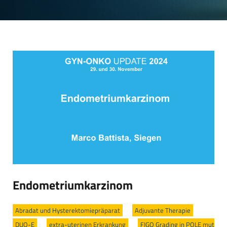
Endometriumkarzinom
Abradat und Hysterektomiepräparat
/
Adjuvante Therapie
/
DUO-E
/
extra-uterinen Erkrankung
/
FIGO Grading in POLE mut