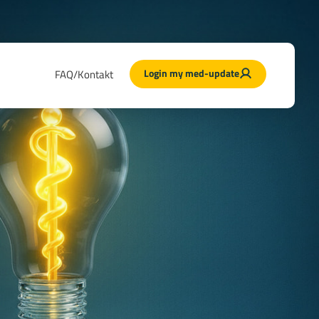
Login my med-update
FAQ/Kontakt