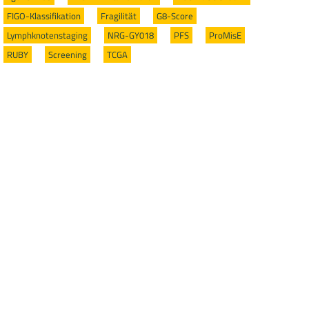
FIGO-Klassifikation
/
Fragilität
/
G8-Score
/
Lymphknotenstaging
/
NRG-GY018
/
PFS
/
ProMisE
/
RUBY
/
Screening
/
TCGA