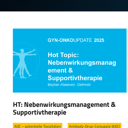
HT: Nebenwirkungsmanagement &
Supportivtherapie
ADC – potentielle Toxizitäten
/
Antibody-Drug-Conjugate (ADC)
/