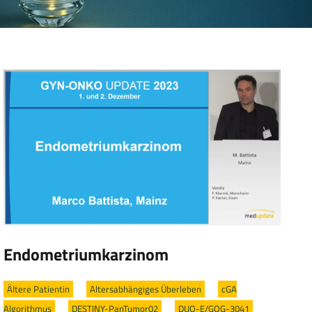
Endometriumkarzinom
Ältere Patientin
/
Altersabhängiges Überleben
/
cGA
Algorithmus
/
DESTINY-PanTumor02
/
DUO-E/GOG-3041
/