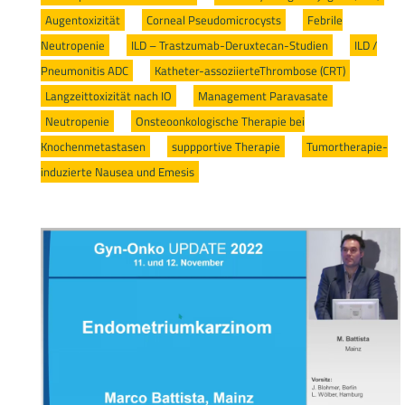
Augentoxizität
/
Corneal Pseudomicrocysts
/
Febrile
Neutropenie
/
ILD – Trastzumab-Deruxtecan-Studien
/
ILD /
Pneumonitis ADC
/
Katheter-assoziierteThrombose (CRT)
/
Langzeittoxizität nach IO
/
Management Paravasate
/
Neutropenie
/
Onsteoonkologische Therapie bei
Knochenmetastasen
/
suppportive Therapie
/
Tumortherapie-
induzierte Nausea und Emesis