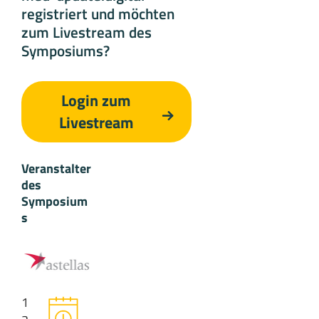
registriert und möchten
zum Livestream des
Symposiums?
Login zum
Livestream
Veranstalter
des
Symposium
s
1