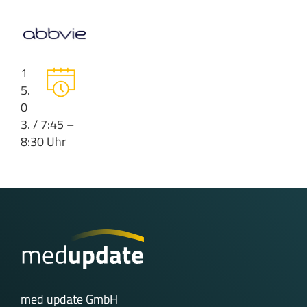
1
5.
0
3. / 7:45 –
8:30 Uhr
med update GmbH